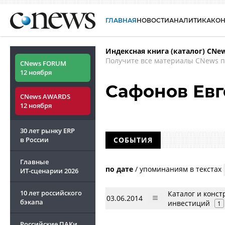
ГЛАВНАЯ
НОВОСТИ
АНАЛИТИКА
КО
Индексная книга (каталог) CNe
Получите все материалы CNews п
CNews FORUM
12 ноября
Сафонов Ев
CNews AWARDS
12 ноября
30 лет рынку ERP
в России
СОБЫТИЯ
Главные
по дате
/
упоминаниям в текстах
ИТ-сценарии
2026
10 лет российского
Каталог и конст
03.06.2014
бэкапа
инвестиций
1
Российские ПАКи