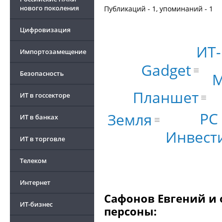
нового поколения
Публикаций - 1, упоминаний - 1
Цифровизация
ИТ-
Импортозамещение
Gadget
Безопасность
M
Планшет
ИТ в госсекторе
PC
Земля
ИТ в банках
Инвест
ИТ в торговле
Телеком
Интернет
Сафонов Евгений и 
ИТ-бизнес
персоны: