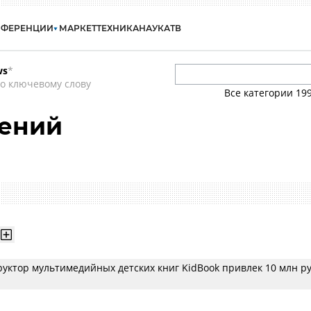
НФЕРЕНЦИИ
МАРКЕТ
ТЕХНИКА
НАУКА
ТВ
ws
*
о ключевому слову
Все категории
19
гений
руктор мультимедийных детских книг KidBook привлек 10 млн ру