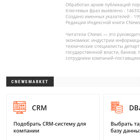
Обработан архив публикаций порт
Ключевых фраз выявлено - 146332
Создано именных указателей - 19
Редакция Индексной книги CNews
Читатели CNews — это руководит
экономики: индустрии информаци
технические специалисты депар
государственной власти, банков,
сотрудники компаний-поставщико
CNEWSMARKET
CRM
DB
Подобрать CRM-систему для
Выбрать та
компании
базу данны