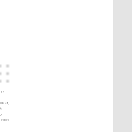
тся
ков,
а
ь
 или