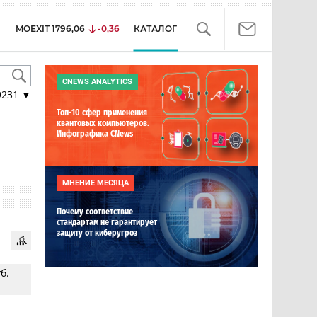
MOEXIT
1796,06
-0,36
КАТАЛОГ
CNEWS ANALYTICS
9231
▼
Топ-10 сфер применения
квантовых компьютеров.
Инфографика CNews
МНЕНИЕ МЕСЯЦА
Почему соответствие
стандартам не гарантирует
защиту от киберугроз
б.