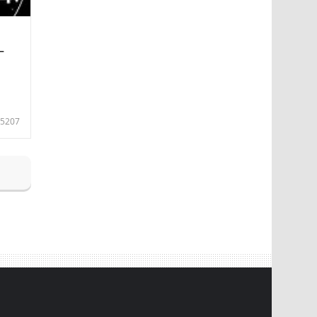
—
5207