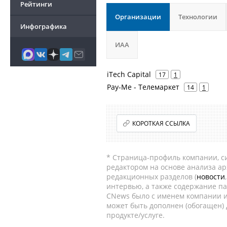
Рейтинги
Организации
Технологии
Инфографика
ИАА
iTech Capital
17
1
Pay-Me - Телемаркет
14
1
КОРОТКАЯ ССЫЛКА
* Страница-профиль компании, сис
редактором на основе анализа а
редакционных разделов (
новости
интервью, а также содержание па
CNews было с именем компании и
может быть дополнен (обогащен)
продукте/услуге.