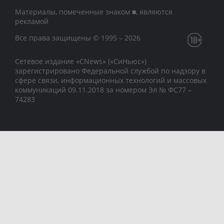
Материалы, помеченные знаком ■, являются
рекламой
Все права защищены © 1995 – 2026
Сетевое издание «CNews» («СиНьюс»)
зарегистрировано Федеральной службой по надзору в
сфере связи, информационных технологий и массовых
коммуникаций 09.11.2018 за номером Эл № ФС77 –
74283