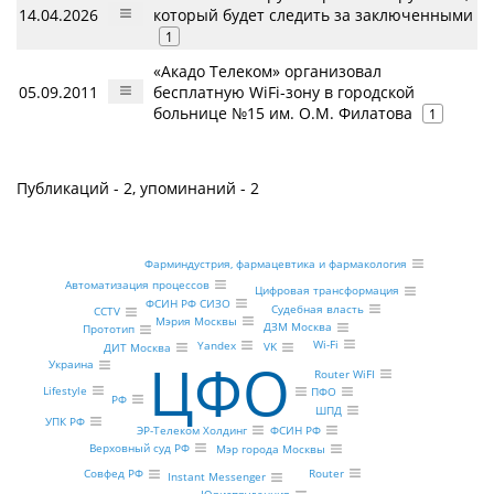
14.04.2026
который будет следить за заключенными
1
«Акадо Телеком» организовал
05.09.2011
бесплатную WiFi-зону в городской
больнице №15 им. О.М. Филатова
1
Публикаций - 2, упоминаний - 2
Фарминдустрия, фармацевтика и фармакология
Автоматизация процессов
Цифровая трансформация
ФСИН РФ СИЗО
Судебная власть
CCTV
Мэрия Москвы
ДЗМ Москва
Прототип
Wi-Fi
Yandex
VK
ДИТ Москва
ЦФО
Украина
Router WiFI
Lifestyle
ПФО
РФ
ШПД
УПК РФ
ФСИН РФ
ЭР-Телеком Холдинг
Верховный суд РФ
Мэр города Москвы
Router
Совфед РФ
Instant Messenger