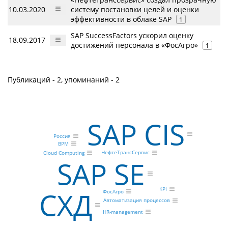
10.03.2020
систему постановки целей и оценки
эффективности в облаке SAP
1
SAP SuccessFactors ускорил оценку
18.09.2017
достижений персонала в «ФосАгро»
1
Публикаций - 2, упоминаний - 2
SAP CIS
Россия
BPM
НефтеТрансСервис
Cloud Computing
SAP SE
KPI
СХД
ФосАгро
Автоматизация процессов
HR-management