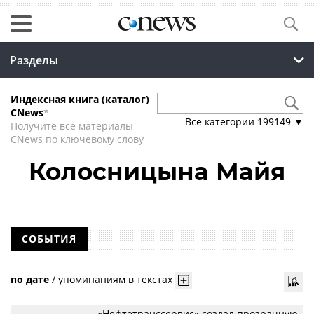
Разделы
Индексная книга (каталог)
CNews
*
Все категории
199149
▼
Получите все материалы
CNews по ключевому слову
Колосницына Майя
СОБЫТИЯ
по дате
/
упоминаниям в текстах
«Нефтетранссервис» создал прозрачную