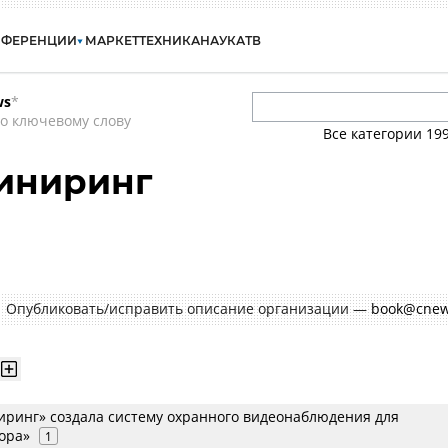
НФЕРЕНЦИИ
МАРКЕТ
ТЕХНИКА
НАУКА
ТВ
ws
*
о ключевому слову
Все категории
19
иниринг
Опубликовать/исправить описание организации —
book@cnew
ринг» создала систему охранного видеонаблюдения для
ора»
1