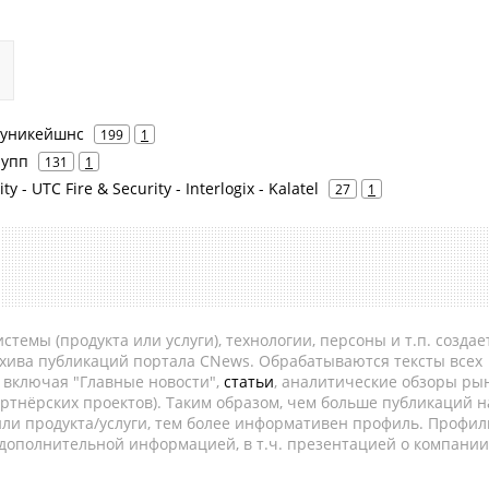
ммуникейшнс
199
1
рупп
131
1
ty - UTC Fire & Security - Interlogix - Kalatel
27
1
темы (продукта или услуги), технологии, персоны и т.п. создае
рхива публикаций портала CNews. Обрабатываются тексты всех
, включая "Главные новости",
статьи
, аналитические обзоры рын
ртнёрских проектов). Таким образом, чем больше публикаций н
ли продукта/услуги, тем более информативен профиль. Профил
 дополнительной информацией, в т.ч. презентацией о компании