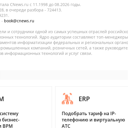
ала CNews.ru c 11.1998 до 08.2026 годы.
8, в очереди разбора - 724413.
9231.
 -
book@cnews.ru
ели и сотрудники одной из самых успешных отраслей российск
онных технологий. Ядро аудитории составляют топ-менеджеры
таментов информатизации федеральных и региональных орган
 промышленных компаний, розничных сетей, а также руководите
в информационных технологий и услуг связи.
M
ERP
систему
Подобрать тариф на IP-
 бизнес-
телефонию и виртуальную
и BPM
АТС