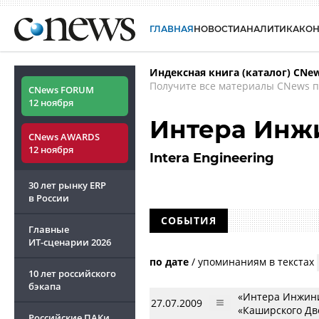
ГЛАВНАЯ
НОВОСТИ
АНАЛИТИКА
КО
Индексная книга (каталог) CNe
Получите все материалы CNews п
CNews FORUM
12 ноября
Интера Инж
CNews AWARDS
12 ноября
Intera Engineering
30 лет рынку ERP
в России
СОБЫТИЯ
Главные
ИТ-сценарии
2026
по дате
/
упоминаниям в текстах
10 лет российского
бэкапа
«Интера Инжини
27.07.2009
«Каширского Дв
Российские ПАКи