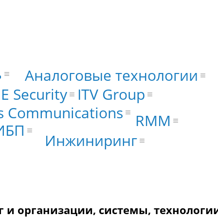
ь
Аналоговые технологии
ITV Group
E Security
s Communications
RMM
ИБП
Инжиниринг
и организации, системы, технологии