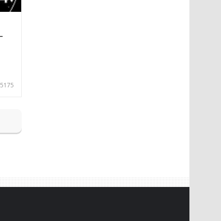
—
5175