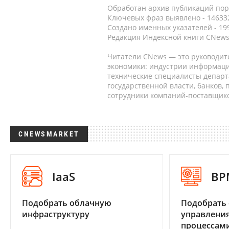
Обработан архив публикаций порт
Ключевых фраз выявлено - 146332
Создано именных указателей - 19
Редакция Индексной книги CNews
Читатели CNews — это руководит
экономики: индустрии информаци
технические специалисты депар
государственной власти, банков,
сотрудники компаний-поставщико
CNEWSMARKET
IaaS
BP
Подобрать облачную
Подобрать 
инфраструктуру
управления
процессам