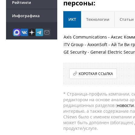
персоны:
Рейтинги
Инфографика
ИКТ
Технологии
Статьи
Axis Communications - Аксис Ко
ITV Group - AxxonSoft - Ай Ти Ви г
GE Security - General Electric Securi
КОРОТКАЯ ССЫЛКА
* Страница-профиль компании, сис
редактором на основе анализа а
редакционных разделов (
новости
интервью, а также содержание па
CNews было с именем компании и
может быть дополнен (обогащен)
продукте/услуге.