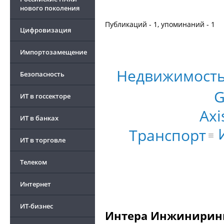
нового поколения
Публикаций - 1, упоминаний - 1
Цифровизация
Импортозамещение
Недвижимост
Безопасность
G
ИТ в госсекторе
Axi
ИТ в банках
Транспорт
ИТ в торговле
Телеком
Интернет
ИТ-бизнес
Интера Инжиниринг 