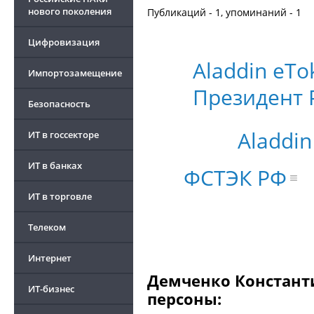
нового поколения
Публикаций - 1, упоминаний - 1
Цифровизация
Aladdin eT
Импортозамещение
Президент 
Безопасность
Aladdin
ИТ в госсекторе
ИТ в банках
ФСТЭК РФ
ИТ в торговле
Телеком
Интернет
Демченко Константи
ИТ-бизнес
персоны: