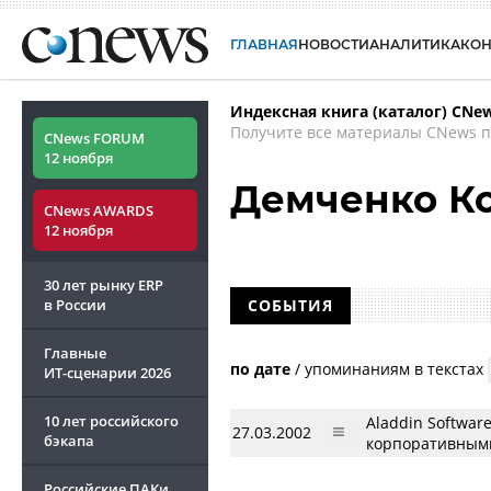
ГЛАВНАЯ
НОВОСТИ
АНАЛИТИКА
КО
Индексная книга (каталог) CNe
Получите все материалы CNews п
CNews FORUM
12 ноября
Демченко К
CNews AWARDS
12 ноября
30 лет рынку ERP
в России
СОБЫТИЯ
Главные
по дате
/
упоминаниям в текстах
ИТ-сценарии
2026
10 лет российского
Aladdin Softwar
27.03.2002
бэкапа
корпоративным
Российские ПАКи