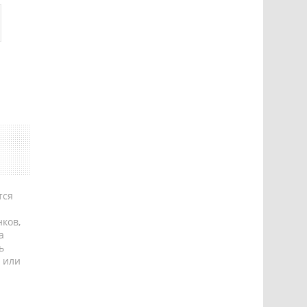
тся
ков,
а
ь
 или