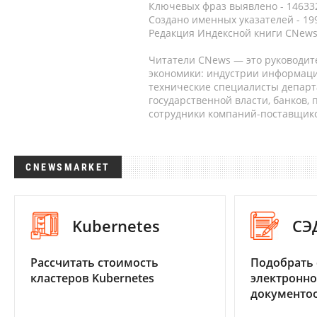
Ключевых фраз выявлено - 146332
Создано именных указателей - 19
Редакция Индексной книги CNews
Читатели CNews — это руководит
экономики: индустрии информаци
технические специалисты депар
государственной власти, банков,
сотрудники компаний-поставщико
CNEWSMARKET
Kubernetes
СЭ
Рассчитать стоимость
Подобрать 
кластеров Kubernetes
электронно
документоо