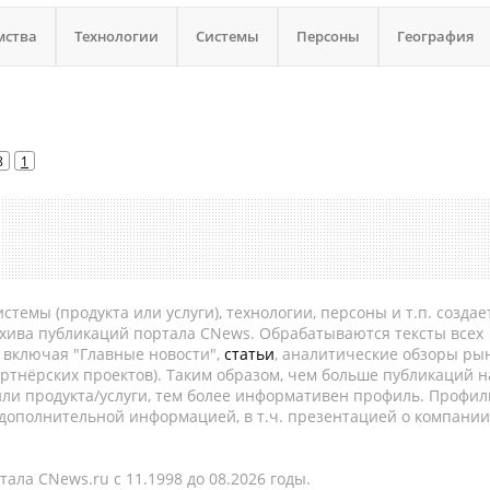
мства
Технологии
Системы
Персоны
География
8
1
темы (продукта или услуги), технологии, персоны и т.п. создае
рхива публикаций портала CNews. Обрабатываются тексты всех
, включая "Главные новости",
статьи
, аналитические обзоры рын
ртнёрских проектов). Таким образом, чем больше публикаций н
ли продукта/услуги, тем более информативен профиль. Профил
 дополнительной информацией, в т.ч. презентацией о компании
ала CNews.ru c 11.1998 до 08.2026 годы.