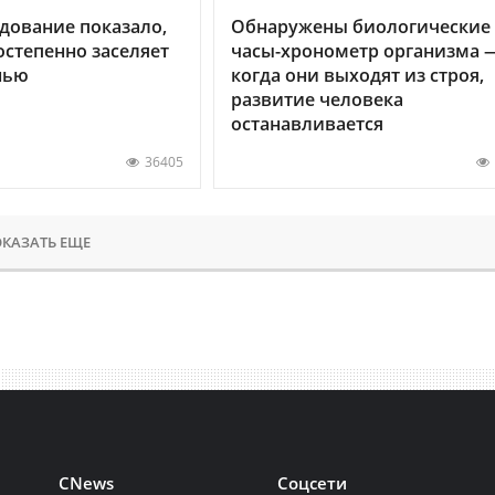
дование показало,
Обнаружены биологические
остепенно заселяет
часы-хронометр организма 
нью
когда они выходят из строя,
развитие человека
останавливается
36405
КАЗАТЬ ЕЩЕ
CNews
Соцсети