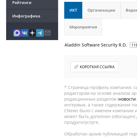
Рейтинги
ИКТ
Организации
Ведо
Инфографика
Мероприятия
Aladdin Software Security R.D.
11
КОРОТКАЯ ССЫЛКА
* Страница-профиль компании, сис
редактором на основе анализа а
редакционных разделов (
новости
интервью, а также содержание па
CNews было с именем компании и
может быть дополнен (обогащен)
продукте/услуге.
Обработан архив публикаций порт