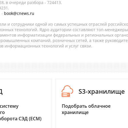
8, в очереди разбора - 724413.
9231.
 -
book@cnews.ru
ели и сотрудники одной из самых успешных отраслей российск
онных технологий. Ядро аудитории составляют топ-менеджеры
таментов информатизации федеральных и региональных орган
 промышленных компаний, розничных сетей, а также руководите
в информационных технологий и услуг связи.
Д
S3-хранилище
систему
Подобрать облачное
го
хранилище
борота СЭД (ECM)