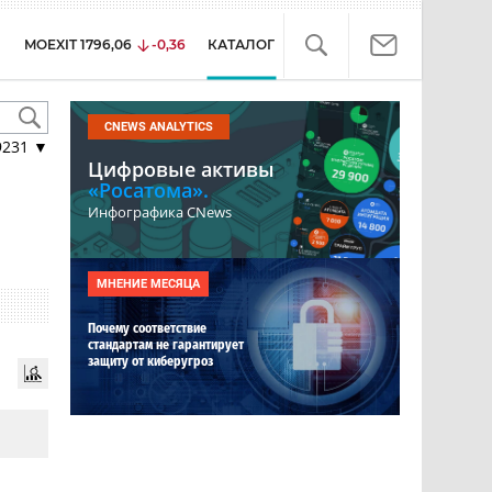
MOEXIT
1796,06
-0,36
КАТАЛОГ
CNEWS ANALYTICS
9231
▼
Цифровые активы
«Росатома».
Инфографика CNews
МНЕНИЕ МЕСЯЦА
Почему соответствие
стандартам не гарантирует
защиту от киберугроз