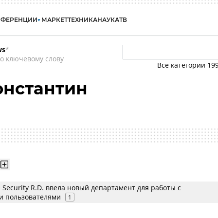
НФЕРЕНЦИИ
МАРКЕТ
ТЕХНИКА
НАУКА
ТВ
ws
*
о ключевому слову
Все категории
19
онстантин
e Security R.D. ввела новый департамент для работы с
и пользователями
1