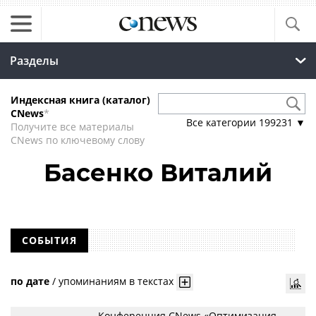
Разделы
Индексная книга (каталог)
CNews
*
Все категории
199231
▼
Получите все материалы
CNews по ключевому слову
Басенко Виталий
СОБЫТИЯ
по дате
/
упоминаниям в текстах
Конференция CNews «Оптимизация