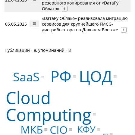
резервного копирования от «DатаРу
Облако»
1
«DатаРу Облако» реализовала миграцию
05.05.2025
сервисов для крупнейшего FMCG-
дистрибьютора на Дальнем Востоке
1
Публикаций - 8, упоминаний - 8
РФ
ЦОД
SaaS
Cloud
Computing
МКБ
CIO
КФУ
ВГК