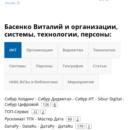
DатаРу
Басенко Виталий и организации,
системы, технологии, персоны:
ИКТ
Организации
Ведомства
Технологии
Системы
Персоны
География
Статьи
НИИ, ВУЗы и библиотеки
Мероприятия
Сибур Холдинг - Сибур Диджитал - Сибур ИТ - Sibur Digital -
Сибур Цифровой
126
6
ТОП-Сервис
22
2
Русклимат ТПХ - Мастер Дата
60
2
DатаРу - DataRu - ДатаРу - ДатаRu
179
1