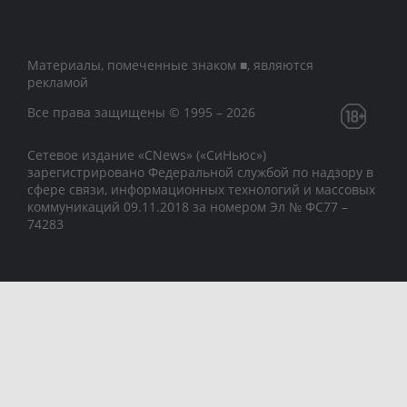
Материалы, помеченные знаком ■, являются
рекламой
Все права защищены © 1995 – 2026
Сетевое издание «CNews» («СиНьюс»)
зарегистрировано Федеральной службой по надзору в
сфере связи, информационных технологий и массовых
коммуникаций 09.11.2018 за номером Эл № ФС77 –
74283