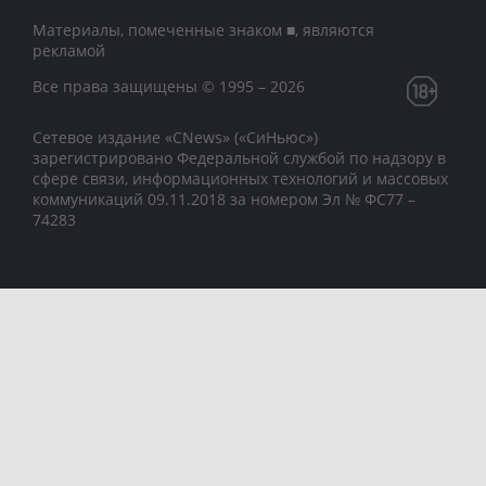
Материалы, помеченные знаком ■, являются
рекламой
Все права защищены © 1995 – 2026
Сетевое издание «CNews» («СиНьюс»)
зарегистрировано Федеральной службой по надзору в
сфере связи, информационных технологий и массовых
коммуникаций 09.11.2018 за номером Эл № ФС77 –
74283