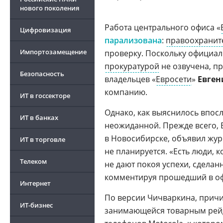
нового поколения
Работа центрального офиса «
Цифровизация
парализована
:
правоохранит
Импортозамещение
проверку. Поскольку официа
прокуратурой
не озвучена, п
Безопасность
владельцев «
Евросети
»
Евген
компанию.
ИТ в госсекторе
Однако, как выяснилось впос
ИТ в банках
неожиданной. Прежде всего, 
в Новосибирске, объявил жур
ИТ в торговле
не планируется. «Есть люди, 
Телеком
не дают покоя успехи, сдела
комментируя прошедший в оф
Интернет
По версии Чичваркина, причин
ИТ-бизнес
занимающейся товарным рейд