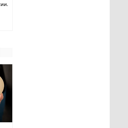
сии.
о