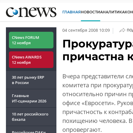
ГЛАВНАЯ
НОВОСТИ
АНАЛИТИКА
КО
|
04 сентября 2008 10:09
ПО
CNews FORUM
Прокуратура
12 ноября
причастна 
CNews AWARDS
12 ноября
Вчера представители сл
30 лет рынку ERP
в России
комитета при прокурат
относительно причин п
Главные
ИТ-сценарии
2026
офисе «Евросети». Руко
причастность к контраб
10 лет российского
бэкапа
похищению человека. В
опровергают.
Российские ПАКи