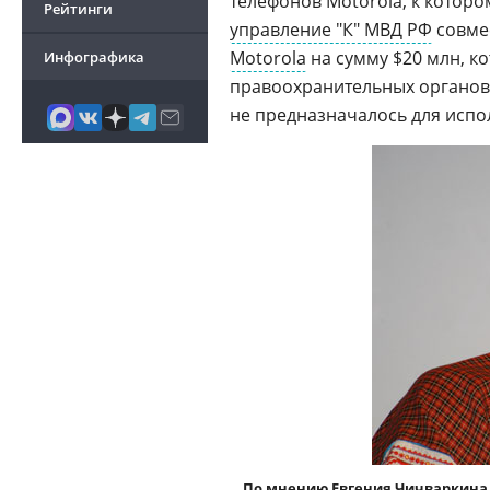
телефонов Motorola, к которо
Рейтинги
управление "К" МВД РФ
совме
Motorola
на сумму $20 млн, к
Инфографика
правоохранительных органо
не предназначалось для исп
По мнению Евгения Чичваркина, 