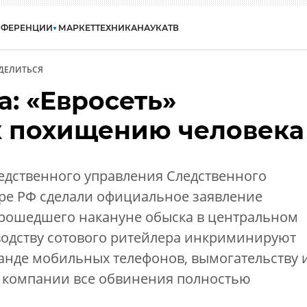
НФЕРЕНЦИИ
МАРКЕТ
ТЕХНИКА
НАУКА
ТВ
ДЕЛИТЬСЯ
: «Евросеть»
к похищению человека
едственного управления Следственного
уре РФ сделали официальное заявление
рошедшего накануне обыска в центральном
водству сотового ритейлера инкриминируют
анде мобильных телефонов, вымогательству 
 компании все обвинения полностью