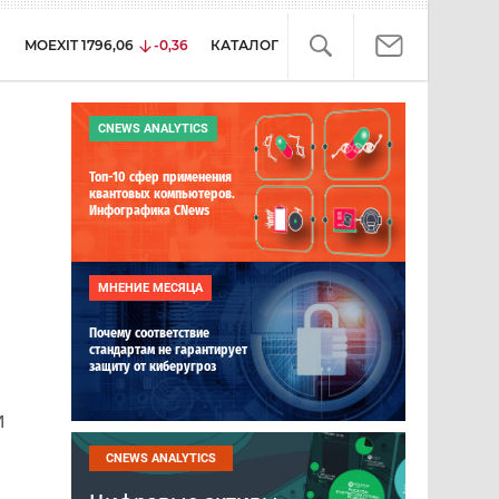
MOEXIT
1796,06
-0,36
КАТАЛОГ
CNEWS ANALYTICS
Топ-10 сфер применения
квантовых компьютеров.
Инфографика CNews
МНЕНИЕ МЕСЯЦА
Почему соответствие
стандартам не гарантирует
защиту от киберугроз
и
CNEWS ANALYTICS