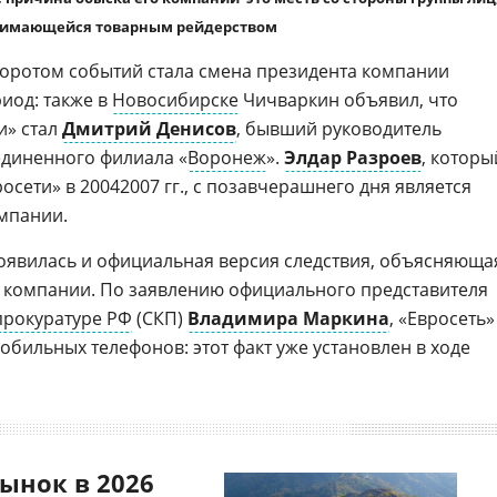
имающейся товарным рейдерством
ротом событий стала смена президента компании
риод: также в
Новосибирске
Чичваркин объявил, что
и» стал
Дмитрий Денисов
, бывший руководитель
единенного филиала «
Воронеж
».
Элдар Разроев
, которы
сети» в 20042007 гг., с позавчерашнего дня является
мпании.
оявилась и официальная версия следствия, объясняюща
к компании. По заявлению официального представителя
прокуратуре РФ
(СКП)
Владимира Маркина
, «Евросеть»
бильных телефонов: этот факт уже установлен в ходе
ынок в 2026