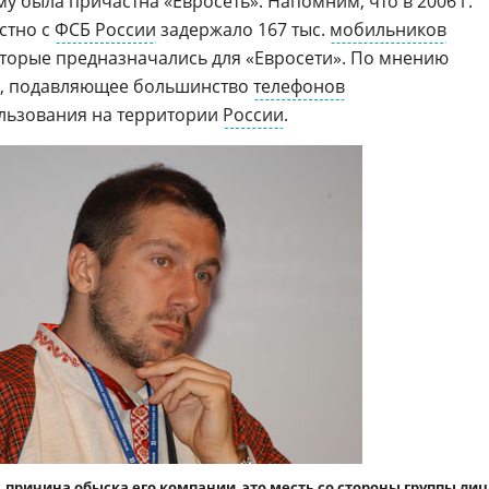
му была причастна «Евросеть». Напомним, что в 2006 г.
стно с
ФСБ России
задержало 167 тыс.
мобильников
оторые предназначались для «Евросети». По мнению
в, подавляющее большинство
телефонов
ользования на территории
России
.
причина обыска его компании  это месть со стороны группы лиц