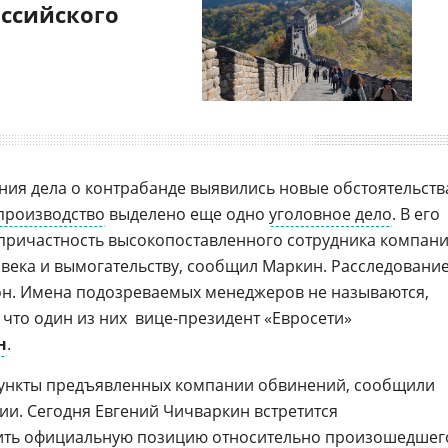
оссийского
ания дела о контрабанде выявились новые обстоятельств
производство
выделено еще одно
уголовное дело
. В его
 причастность высокопоставленного сотрудника компан
века и вымогательству, сообщил Маркин. Расследовани
он. Имена подозреваемых менеджеров не называются,
 что один из них 
вице-президент
«Евросети»
н
.
 пункты предъявленных компании обвинений, сообщили
и. Сегодня Евгений Чичваркин встретится
чить официальную позицию относительно произошедшег