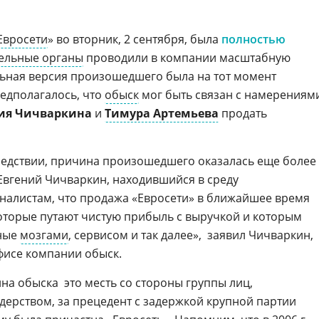
Евросети
» во вторник, 2 сентября, была
полностью
ельные органы
проводили в компании масштабную
льная версия произошедшего была на тот момент
редполагалось, что
обыск
мог быть связан с намерениям
ия Чичваркина
и
Тимура Артемьева
продать
ледствии, причина произошедшего оказалась еще более
Евгений Чичваркин, находившийся в среду
налистам, что продажа «Евросети» в ближайшее время
которые путают чистую прибыль с выручкой и которым
нные
мозгами
, сервисом и так далее»,  заявил Чичваркин,
исе компании обыск.
а обыска  это месть со стороны группы лиц,
ерством, за прецедент с задержкой крупной партии