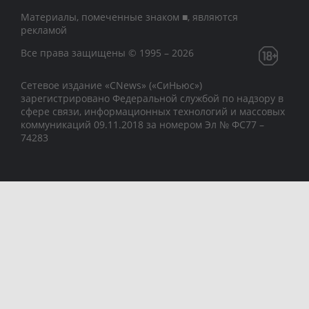
Материалы, помеченные знаком ■, являются
рекламой
Все права защищены © 1995 – 2026
Сетевое издание «CNews» («СиНьюс»)
зарегистрировано Федеральной службой по надзору в
сфере связи, информационных технологий и массовых
коммуникаций 09.11.2018 за номером Эл № ФС77 –
74283