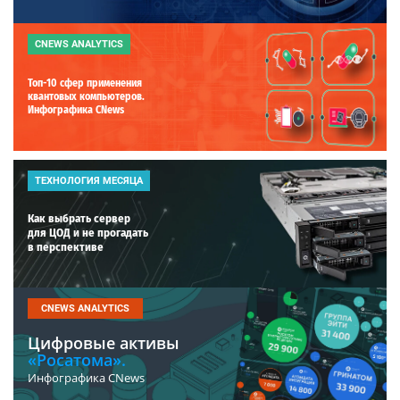
CNEWS ANALYTICS
Топ-10 сфер применения
квантовых компьютеров.
Инфографика CNews
ТЕХНОЛОГИЯ МЕСЯЦА
Как выбрать сервер
для ЦОД и не прогадать
в перспективе
CNEWS ANALYTICS
Цифровые активы
«Росатома».
Инфографика CNews