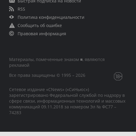
Быстрая подписка на новости
RSS
Политика конфиденциальности
Сообщить об ошибке
Правовая информация
Материалы, помеченные знаком ■, являются
рекламой
Все права защищены © 1995 – 2026
Сетевое издание «CNews» («СиНьюс»)
зарегистрировано Федеральной службой по надзору в
сфере связи, информационных технологий и массовых
коммуникаций 09.11.2018 за номером Эл № ФС77 –
74283