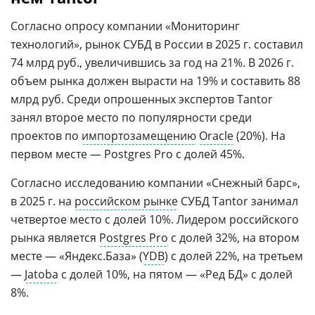
Согласно опросу компании «Мониторинг
технологий», рынок СУБД в России в 2025 г. составил
74 млрд руб., увеличившись за год на 21%. В 2026 г.
объем рынка должен вырасти на 19% и составить 88
млрд руб. Среди опрошенных экспертов Tantor
занял второе место по популярности среди
проектов по
импортозамещению
Oracle
(20%). На
первом месте — Postgres Pro с долей 45%.
Согласно исследованию компании «Снежный барс»,
в 2025 г. на
российском рынке
СУБД Tantor занимал
четвертое место с долей 10%. Лидером российского
рынка является
Postgres Pro
с долей 32%, на втором
месте — «Яндекс.База» (
YDB
) с долей 22%, на третьем
—
Jatoba
с долей 10%, на пятом — «Ред БД» с долей
8%.