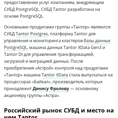
предоставлении услуг компаниям, внедряющим
СУБД PostgreSQL. СУБД Tantor разработана на
основе PostgreSQL.
Основными продуктами группы «Тантор» являются:
СУБД
Tantor Postgres
, платформа Tantor для
управления и мониторинга кластеров
базы данных
PostgreSQL
, машина данных Tantor XData Gen3 и
Tantor DI для управления трансформацией,
загрузкой и миграцией данных. После
приобретения «Астрой» контроля над продуктами
«Тантор» машина
Tantor XData
стала выпускаться на
процессорах «Байкал», производитель которых
принадлежит
Денису Фролову
— основному
акционеру группы «Астра».
Российский рынок СУБД и место на
нем Tantor