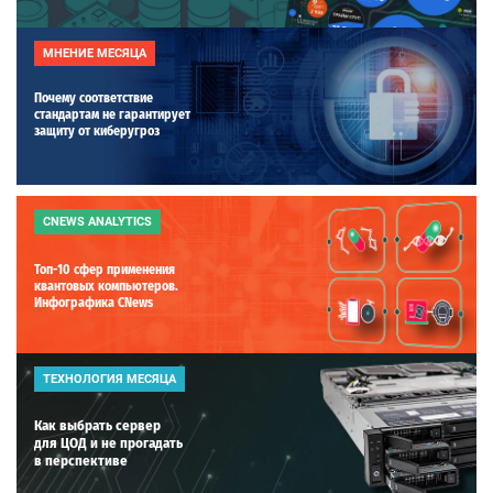
МНЕНИЕ МЕСЯЦА
Почему соответствие
стандартам не гарантирует
защиту от киберугроз
CNEWS ANALYTICS
Топ-10 сфер применения
квантовых компьютеров.
Инфографика CNews
ТЕХНОЛОГИЯ МЕСЯЦА
Как выбрать сервер
для ЦОД и не прогадать
в перспективе