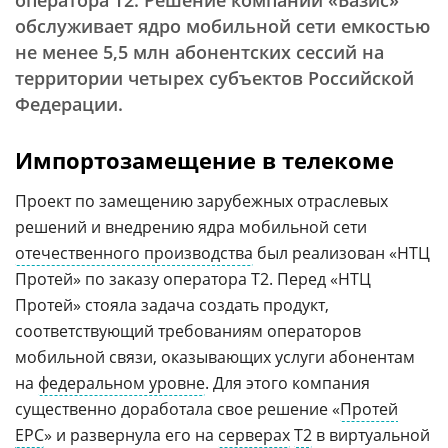
оператора Т2. Решение компании «Базис»
обслуживает ядро мобильной сети емкостью
не менее 5,5 млн абонентских сессий на
территории четырех субъектов Российской
Федерации.
Импортозамещение в телекоме
Проект по замещению зарубежных отраслевых
решений и внедрению ядра мобильной сети
отечественного производства
был реализован «НТЦ
Протей» по заказу оператора Т2. Перед «НТЦ
Протей» стояла задача создать продукт,
соответствующий требованиям операторов
мобильной связи, оказывающих услуги абонентам
на
федеральном уровне
. Для этого компания
существенно доработала свое решение «
Протей
EPC
» и развернула его на
серверах
Т2
в виртуальной