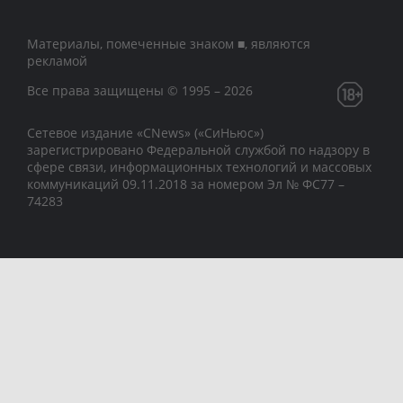
Материалы, помеченные знаком ■, являются
рекламой
Все права защищены © 1995 – 2026
Сетевое издание «CNews» («СиНьюс»)
зарегистрировано Федеральной службой по надзору в
сфере связи, информационных технологий и массовых
коммуникаций 09.11.2018 за номером Эл № ФС77 –
74283