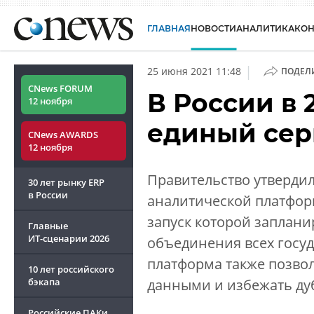
ГЛАВНАЯ
НОВОСТИ
АНАЛИТИКА
КО
|
25 июня 2021 11:48
ПОДЕЛ
CNews FORUM
В России в 2
12 ноября
единый сер
CNews AWARDS
12 ноября
Правительство утверди
30 лет рынку ERP
в России
аналитической платфор
запуск которой заплани
Главные
ИТ-сценарии
2026
объединения всех госуд
платформа также позво
10 лет российского
бэкапа
данными и избежать ду
Российские ПАКи