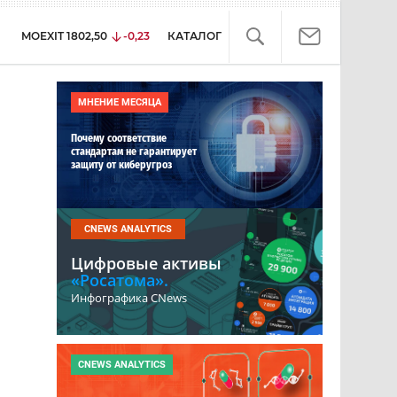
MOEXIT
1802,50
-0,23
КАТАЛОГ
МНЕНИЕ МЕСЯЦА
Почему соответствие
стандартам не гарантирует
защиту от киберугроз
CNEWS ANALYTICS
Цифровые активы
«Росатома».
Инфографика CNews
CNEWS ANALYTICS