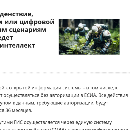
денствие,
 или цифровой
им сценариям
едет
 интеллект
й к открытой информации системы – в том числе, к
ет осуществляться без авторизации в
ЕСИА
. Все действия
тупом к данным, требующие авторизации, будут
ся 36 месяцев.
угими ГИС осуществляется через единую систему
ного взаимодействия (
СМЭВ
), с другими инфосистемами 