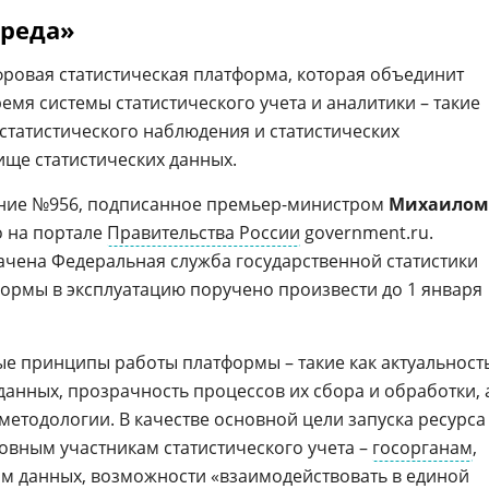
среда»
ровая статистическая платформа, которая объединит
мя системы статистического учета и аналитики – такие
м статистического наблюдения и статистических
ище статистических данных.
ние №956, подписанное премьер-министром
Михаилом
о на портале
Правительства России
government.ru.
чена Федеральная служба государственной статистики
тформы в эксплуатацию поручено произвести до 1 января
е принципы работы платформы – такие как актуальность
данных, прозрачность процессов их сбора и обработки, 
методологии. В качестве основной цели запуска ресурса
овным участникам статистического учета –
госорганам
,
м данных, возможности «взаимодействовать в единой