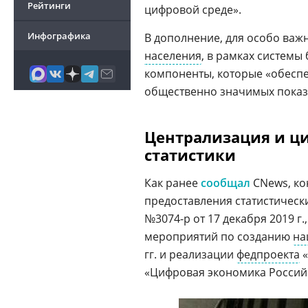
Рейтинги
цифровой среде».
Инфографика
В дополнение, для особо важ
населения
, в рамках систем
компоненты, которые «обеспе
общественно значимых показа
Централизация и ц
статистики
Как ранее
сообщал
CNews, ко
предоставления статистическ
№3074-р от 17 декабря 2019 г
мероприятий по созданию
на
гг. и реализации
федпроекта
«
«Цифровая экономика Россий