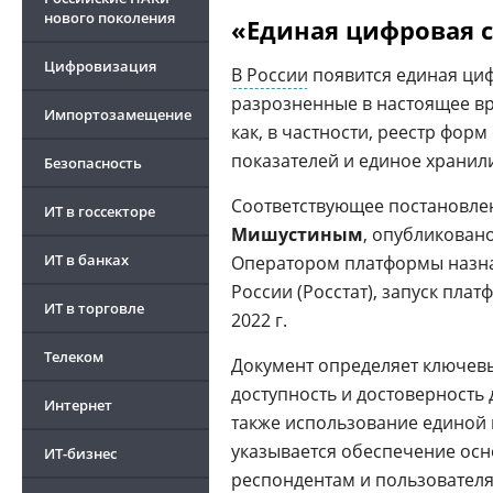
нового поколения
«Единая цифровая 
Цифровизация
В России
появится единая циф
разрозненные в настоящее вре
Импортозамещение
как, в частности, реестр фор
показателей и единое хранил
Безопасность
Соответствующее постановле
ИТ в госсекторе
Мишустиным
, опубликован
ИТ в банках
Оператором платформы назна
России (Росстат), запуск пла
ИТ в торговле
2022 г.
Телеком
Документ определяет ключевы
доступность и достоверность 
Интернет
также использование единой 
указывается обеспечение осн
ИТ-бизнес
респондентам и пользователя