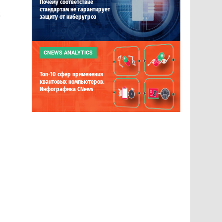
Почему соответствие
стандартам не гарантирует
е
защиту от киберугроз
CNEWS ANALYTICS
Топ-10 сфер применения
квантовых компьютеров.
Инфографика CNews