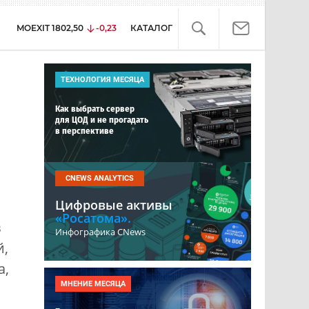
MOEXIT
1802,50
-0,23
КАТАЛОГ
ТЕХНОЛОГИЯ МЕСЯЦА
Как выбрать сервер
для ЦОД и не прогадать
в перспективе
CNEWS ANALYTICS
Цифровые активы
«Росатома».
в
Инфографика CNews
й,
а,
МНЕНИЕ МЕСЯЦА