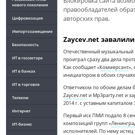
Блокировка сайта возмо
нового поколения
правообладателей обрат
авторских прав.
Цифровизация
Импортозамещение
Zaycev.net завалил
Безопасность
Отечественный музыкальный по
ИТ в госсекторе
проиграл сразу два дела про
Как сообщает «
Коммерсант
»,
ИТ в банках
инициатором в обоих случаях
ИТ в торговле
Ответчиком по обоим делам 
Zaycev.net
и Mp3party.net и з
Телеком
2014 г. с уставным капиталом 3
Интернет
Первый иск ПМИ подало 8 сен
композиций групп «
Ленингра
ИТ-бизнес
исполнителей. По нему истец 