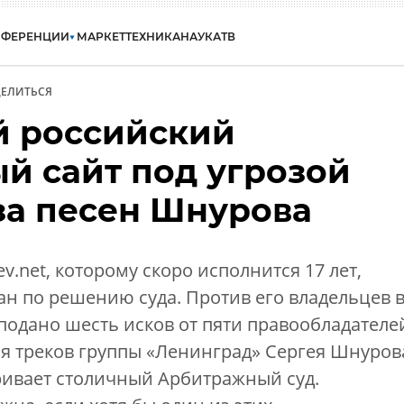
НФЕРЕНЦИИ
МАРКЕТ
ТЕХНИКА
НАУКА
ТВ
ЕЛИТЬСЯ
 российский
й сайт под угрозой
за песен Шнурова
.net, которому скоро исполнится 17 лет,
н по решению суда. Против его владельцев 
подано шесть исков от пяти правообладателе
ся треков группы «Ленинград» Сергея Шнуров
ривает столичный Арбитражный суд.