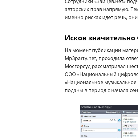
Сотрудники «Зайцев.нет» под
авторских прав напрямую. Тем
именно рисках идет речь, они
Исков значительно
На момент публикации матери
Mp3party.net, проходила
отве
Мосгорсуд
рассматривал шесть
ООО «Национальный цифровой
«Национальное музыкальное и
поданы в период с начала сент