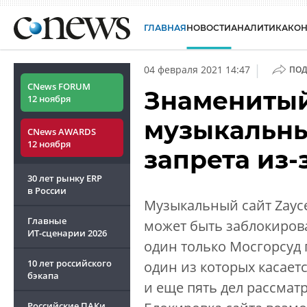
ГЛАВНАЯ
НОВОСТИ
АНАЛИТИКА
КО
|
04 февраля 2021 14:47
ПОД
CNews FORUM
Знаменитый
12 ноября
музыкальны
CNews AWARDS
12 ноября
запрета из-
30 лет рынку ERP
в России
Музыкальный сайт Zaycev
Главные
может быть заблокирова
ИТ-сценарии
2026
один только Мосгорсуд 
10 лет российского
один из которых касает
бэкапа
и еще пять дел рассмат
Российские ПАКи