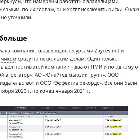
черкнули, что намерены работать с владельцами
 самым, по их словам, они хотят исключить риски. О как
 не уточнили.
 больше
ала компания, владеющая ресурсами Zaycev.net и
тчиком
сразу по нескольким делам. Один только
 дел против этой компании – два от ПМИ и по одному о
 агрегатор», АО «Юнайтед мьюзик групп», ООО
здательство» и ООО «Эффектив рекордс». Все они были
ября 2020 г. по конец января 2021 г.