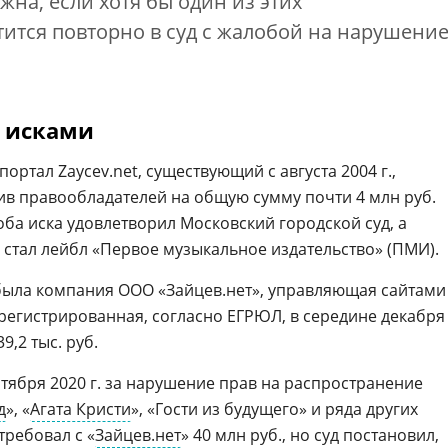
жна, если хотя бы один из этих
ится повторно в суд с жалобой на нарушени
и исками
ртал Zaycev.net, существующий с августа 2004 г.,
тив правообладателей на общую сумму почти 4 млн руб.
 оба иска удовлетворил Московский городской суд, а
 стал лейбл «Первое музыкальное издательство» (ПМИ).
была компания ООО «Зайцев.нет», управляющая сайтами
арегистрированная, согласно ЕГРЮЛ, в середине декабря
9,2 тыс. руб.
тября 2020 г. за нарушение прав на распространение
д
», «
Агата Кристи
», «Гости из будущего» и ряда других
требовал с «
Зайцев.нет
» 40 млн руб., но суд постановил,