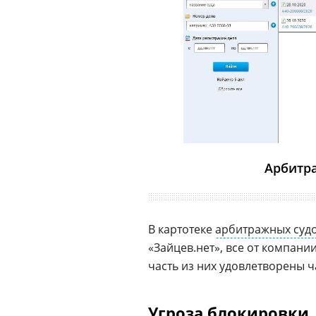
Арбитра
В картотеке
арбитражных суд
«Зайцев.нет», все от компани
часть из них удовлетворены ч
Угроза блокировки