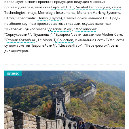
использует в своих проектах продукцию ведущих мировых
производителей, таких как
Fujitsu-ICL
,
ICL
,
Symbol Technologies
,
Zebra
Technologies
, Imaje,
Metrologic Instruments
,
Monarch Marking Systems
,
Eltron, Sensormatic,
Denso
(
Toyota
), а также оригинальное ПО. Среди
наиболее крупных проектов автоматизации, осуществленных
"Пилотом" - универмаги "
Детский Мир
", "
Московский
",
"
Серпуховский
", "
Будапешт
", "
Бухарест
", сети магазинов Mother Care,
"
Старик Хоттабыч
", Le Monti,
TJ Collection
, филиальная сеть ГУМа, сети
супермаркетов "
Европейский
", "Цезарь-Парк", "
Перекресток
", сеть
дискаунтеров.
БИЗНЕС