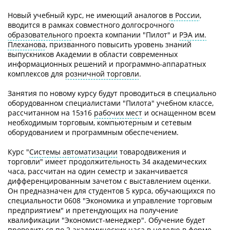
Новый учебный курс, не имеющий аналогов
в России
,
вводится в рамках совместного долгосрочного
образовательного
проекта компании "Пилот" и
РЭА им.
Плеханова
, призванного повысить уровень знаний
выпускников Академии в области современных
информационных решений и программно-аппаратных
комплексов для
розничной торговли
.
Занятия по новому курсу будут проводиться в специально
оборудованном специалистами "Пилота" учебном классе,
рассчитанном на 15э16
рабочих мест
и оснащенном всем
необходимым торговым, компьютерным и сетевым
оборудованием и программным обеспечением.
Курс "
Системы автоматизации
товародвижения и
торговли" имеет продолжительность 34 академических
часа, рассчитан на один семестр и заканчивается
дифференцированным зачетом с выставлением оценки.
Он предназначен для студентов 5 курса, обучающихся по
специальности 0608 "Экономика и управление торговым
предприятием" и претендующих на получение
квалификации "Экономист-менеджер". Обучение будет
проводиться по 2 академических часа в неделю в форме