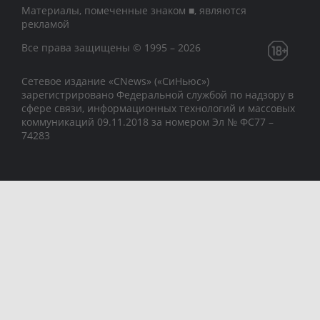
Материалы, помеченные знаком ■, являются
рекламой
Все права защищены © 1995 – 2026
Сетевое издание «CNews» («СиНьюс»)
зарегистрировано Федеральной службой по надзору в
сфере связи, информационных технологий и массовых
коммуникаций 09.11.2018 за номером Эл № ФС77 –
74283