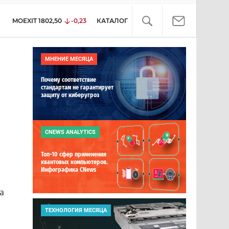
MOEXIT
1802,50
-0,23
КАТАЛОГ
МНЕНИЕ МЕСЯЦА
Почему соответствие
стандартам не гарантирует
защиту от киберугроз
CNEWS ANALYTICS
Топ-10 сфер применения
квантовых компьютеров.
Инфографика CNews
а
ТЕХНОЛОГИЯ МЕСЯЦА