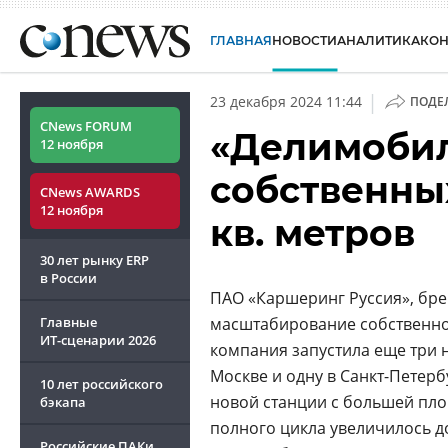
ГЛАВНАЯ
НОВОСТИ
АНАЛИТИКА
КО
|
23 декабря 2024 11:44
ПОДЕ
CNews FORUM
«Делимобил
12 ноября
собственных
CNews AWARDS
12 ноября
кв. метров
30 лет рынку ERP
в России
ПАО «Каршеринг Руссия», бре
Главные
масштабирование собственно
ИТ-сценарии
2026
компания запустила еще три 
Москве и одну в Санкт-Петер
10 лет российского
новой станции с большей пл
бэкапа
полного цикла увеличилось д
Российские ПАКи