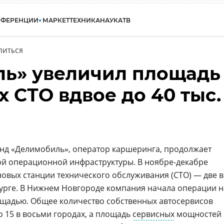
НФЕРЕНЦИИ
МАРКЕТ
ТЕХНИКА
НАУКА
ТВ
ЛИТЬСЯ
ь» увеличил площадь
 СТО вдвое до 40 тыс.
нд «Делимобиль», оператор каршеринга, продолжает
й операционной инфраструктуры. В ноябре-декабре
новых станции технического обслуживания (СТО) — две в
бурге. В Нижнем Новгороде компания начала операции н
ощадью. Общее количество собственных автосервисов
о 15 в восьми городах, а площадь
сервисных
мощностей