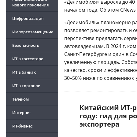
«Делимобиля» выросла до 40 т
нового поколения
началом года. Об этом CNews
Цифровизация
«Делимобиль» планомерно ра
позволяет ремонтировать и об
Импортозамещение
перспективе предлагать серв
Безопасность
автовладельцам
. В 2024 г. к
Санкт-Петербурге
и один в
Со
ИТ в госсекторе
увеличенную площадь. Собс
качество, сроки и эффективно
ИТ в банках
30–50% ниже по сравнению с 
ИТ в торговле
Телеком
Китайский ИТ-р
Интернет
году: гид для р
экспортера
ИТ-бизнес