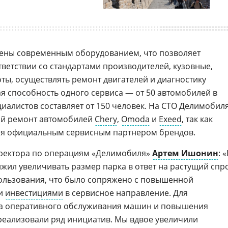
ны современным оборудованием, что позволяет
тветствии со стандартами производителей, кузовные,
ты, осуществлять ремонт двигателей и диагностику
я способность
одного сервиса — от 50 автомобилей в
ециалистов составляет от 150 человек. На СТО Делимобил
ый ремонт автомобилей
Chery
,
Omoda
и
Exeed
, так как
ся официальным сервисным партнером брендов.
иректора по операциям «Делимобиля»
Артем Ишонин
: 
жил увеличивать размер парка в ответ на растущий спр
ользования, что было сопряжено с повышенной
ми
инвестициями
в сервисное направление. Для
ва оперативного обслуживания машин и повышения
реализовали ряд инициатив. Мы вдвое увеличили