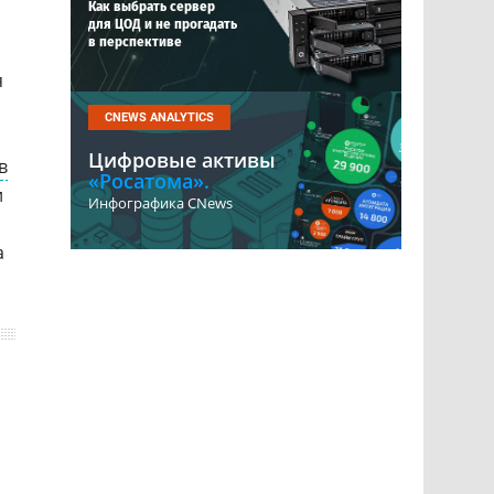
Как выбрать сервер
для ЦОД и не прогадать
в перспективе
я
CNEWS ANALYTICS
Цифровые активы
в
«Росатома».
и
Инфографика CNews
а