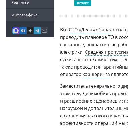
Рейтинги
БИЗНЕС
Инфографика
Все
СТО «Делимобиля»
оснаще
проводить плановое ТО в соо
слесарные, покрасочные рабо
электрики.
Средняя пропускна
сутки, а штат технических сп
также проводится гарантийн
оператор
каршеринга
являет
Заместитель генерального д
этом году Делимобиль продол
и расширение сценариев исп
нагрузкой и дополнительны
сохранения высокого качест
эффективности операций мы 