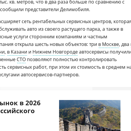
ыс. кв. метров, что в два раза больше по сравнению с
 сообщили представители Делимобиля.
сширяет сеть рентабельных сервисных центров, котора
служивать авто из своего растущего парка, а также в
исные услуги сторонним компаниям и частным
омпания открыла шесть новых объектов: три
в Москве
, два
чи
,
в Казани
и
Нижнем Новгороде
автосервисы получил
твенные
СТО
позволяют полностью контролировать
сть сервисных работ, при этом их стоимость в среднем н
услугами автосервисов-партнеров.
ынок в 2026
оссийского