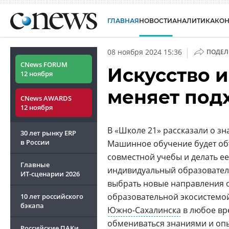
ГЛАВНАЯ
НОВОСТИ
АНАЛИТИКА
КО
|
08 ноября 2024 15:36
ПОДЕЛ
CNews FORUM
Искусство и
12 ноября
меняет под
CNews AWARDS
12 ноября
В «Школе 21» рассказали о з
30 лет рынку ERP
в России
Машинное обучение будет об
совместной учебы и делать е
Главные
индивидуальный образователь
ИТ-сценарии
2026
выбрать новые направления 
образовательной экосистемой
10 лет российского
бэкапа
Южно-Сахалинска
в любое вре
обмениваться знаниями и оп
Российские ПАКи