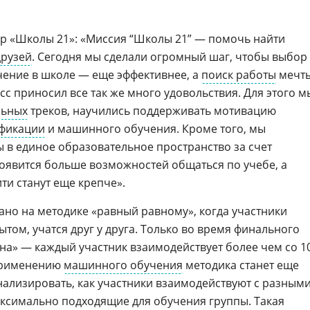
ор «Школы 21»: «Миссия “Школы 21” — помочь найти
друзей
. Сегодня мы сделали огромный шаг, чтобы выбор
чение в школе — еще эффективнее, а
поиск работы
мечт
с приносил все так же много удовольствия. Для этого м
льных
треков, научились поддерживать мотивацию
фикации
и машинного обучения. Кроме того, мы
 в единое образовательное пространство за счет
появится больше возможностей общаться по учебе, а
ти станут еще крепче».
ано на методике «равный равному», когда участники
ом, учатся друг у друга. Только во время финального
на» — каждый участник взаимодействует более чем со 1
применению
машинного обучения
методика станет еще
нализировать, как участники взаимодействуют с разным
аксимально подходящие для обучения группы. Такая