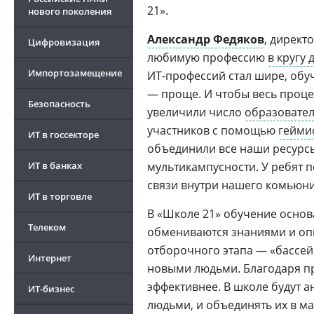
21».
нового поколения
Александр Федяков
, директ
Цифровизация
любимую профессию
в кругу 
Импортозамещение
ИТ-профессий стал шире, обу
— проще. И чтобы весь процес
Безопасность
увеличили число
образовате
участников с помощью
гейми
ИТ в госсекторе
объединили все наши ресурсы
ИТ в банках
мультикампусности. У ребят 
связи внутри нашего комьюни
ИТ в торговле
В «Школе 21» обучение основ
Телеком
обмениваются знаниями и опыт
отборочного этапа — «бассей
Интернет
новыми людьми. Благодаря 
эффективнее. В школе будут а
ИТ-бизнес
людьми, и объединять их в м