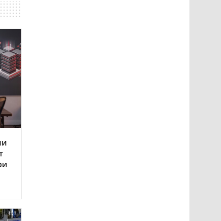
ли
т
ри