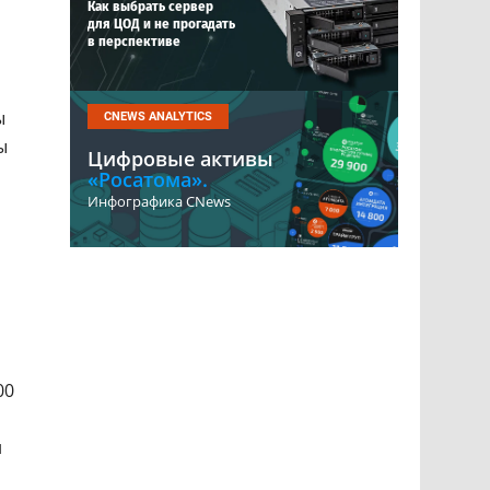
Как выбрать сервер
для ЦОД и не прогадать
в перспективе
ы
CNEWS ANALYTICS
ы
Цифровые активы
«Росатома».
Инфографика CNews
00
и