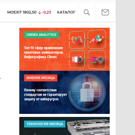
MOEXIT
1802,50
-0,23
КАТАЛОГ
CNEWS ANALYTICS
Топ-10 сфер применения
квантовых компьютеров.
Инфографика CNews
.
МНЕНИЕ МЕСЯЦА
Почему соответствие
стандартам не гарантирует
защиту от киберугроз
ТЕХНОЛОГИЯ МЕСЯЦА