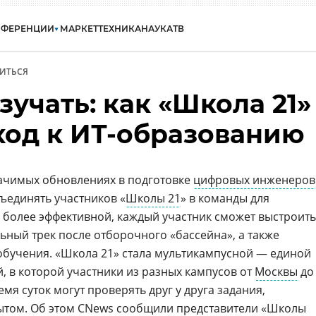
НФЕРЕНЦИИ
МАРКЕТ
ТЕХНИКА
НАУКА
ТВ
ИТЬСЯ
зучать: как «Школа 21»
ход к ИТ-образованию
начимых обновлениях в подготовке
цифровых инженеров
ъединять участников «
Школы 21
» в команды для
е более эффективной, каждый участник сможет выстроить
ный трек после отборочного «бассейна», а также
обучения. «Школа 21» стала мультикампусной — единой
, в которой участники из разных кампусов от
Москвы
до
мя суток могут проверять друг у друга задания,
ытом. Об этом CNews сообщили представители «Школы