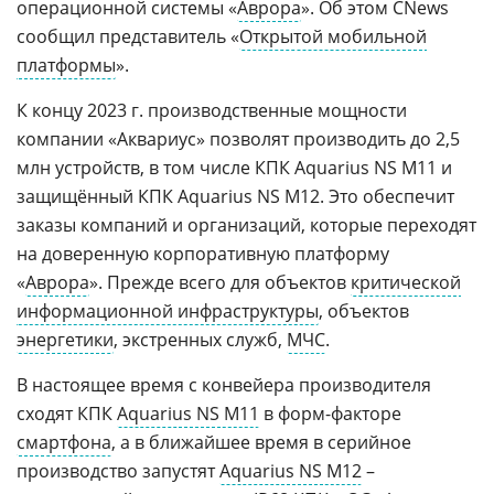
операционной системы «
Аврора
». Об этом CNews
сообщил представитель «
Открытой мобильной
платформы
».
К концу 2023 г. производственные мощности
компании «Аквариус» позволят производить до 2,5
млн устройств, в том числе КПК Aquarius NS M11 и
защищённый КПК Aquarius NS M12. Это обеспечит
заказы компаний и организаций, которые переходят
на доверенную корпоративную платформу
«
Аврора
». Прежде всего для объектов
критической
информационной инфраструктуры
, объектов
энергетики
, экстренных служб,
МЧС
.
В настоящее время с конвейера производителя
сходят КПК
Aquarius NS M11
в форм-факторе
смартфона
, а в ближайшее время в серийное
производство запустят
Aquarius NS M12
–