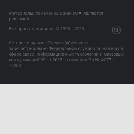
Материалы, помеченные знаком ■, являются
рекламой
Все права защищены © 1995 – 2026
Сетевое издание «CNews» («СиНьюс»)
зарегистрировано Федеральной службой по надзору в
сфере связи, информационных технологий и массовых
коммуникаций 09.11.2018 за номером Эл № ФС77 –
74283