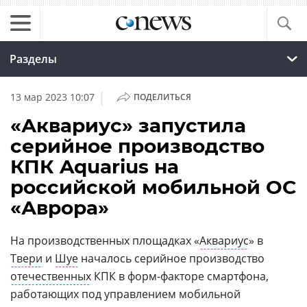
Разделы
|
13 мар 2023 10:07
ПОДЕЛИТЬСЯ
«Аквариус» запустила
серийное производство
КПК Aquarius на
российской мобильной ОС
«Аврора»
На производственных площадках «
Аквариус
» в
Твери
и
Шуе
началось серийное производство
отечественных
КПК в форм-факторе смартфона,
работающих под управлением мобильной