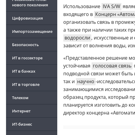
нового поколения
Использование
IVA S/W
являе
входящего в
Концерн «Автом
Цифровизация
организовать связь в промеж
а также при наличии таких пр
Импортозамещение
водоросли
, искусственные и
Безопасность
зависит от волнения воды, и
«Представленное решение мо
ИТ в госсекторе
устойчивая
голосовая связь
ИТ в банках
подводной связи может быть
так и
научно
-исследователь
ИТ в торговле
занимающимися исследовани
образец продукта, который п
Телеком
планируется изготовить до ко
Интернет
директор концерна «Автомат
ИТ-бизнес