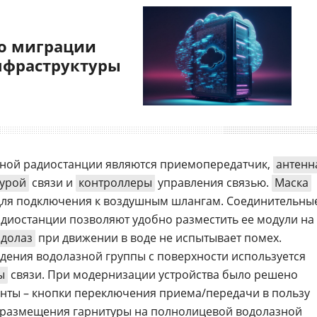
о миграции
нфраструктуры
ной радиостанции являются приемопередатчик,
антенн
турой
связи и
контроллеры
управления связью.
Маска
для подключения к воздушным шлангам. Соединительны
диостанции позволяют удобно разместить ее модули на
одолаз
при движении в воде не испытывает помех.
дения водолазной группы с поверхности используется
ы
связи. При модернизации устройства было решено
генты – кнопки переключения приема/передачи в пользу
а размещения гарнитуры на полнолицевой водолазной