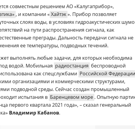
тся совместным решением АО «Калугаприбор»,
атика»
, и компании «
Хайтэк
». Прибор позволяет
уточных слоях воды, в условиях гидроакустических шумо
епятствий на пути распространения сигнала, как
 естественные преграды. Дальность передачи сигнала не
зменения ее температуры, подводных течений.
жет выполнять любые задачи, для которых необходима
под водой. Мобильная
радиостанция
беспроводной
 использована как спецслужбами
Российской Федераци
скими организациями и коммерческими структурами,
ями подводной среды. Сейчас создан промышленный
роходит испытания в
Баренцевом море
. Опытную парти
нца первого квартала 2021 года», – сказал генеральный
ика»
Владимир Кабанов
.