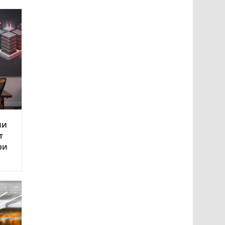
ли
т
ри