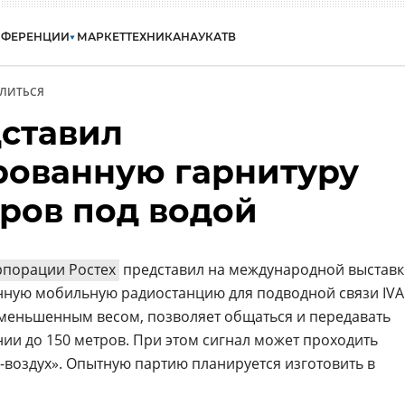
НФЕРЕНЦИИ
МАРКЕТ
ТЕХНИКА
НАУКА
ТВ
ЛИТЬСЯ
дставил
ованную гарнитуру
оров под водой
рпорации Ростех
представил на международной выставк
нную мобильную радиостанцию для подводной связи IVA
уменьшенным весом, позволяет общаться и передавать
нии до 150 метров. При этом сигнал может проходить
-воздух». Опытную партию планируется изготовить в