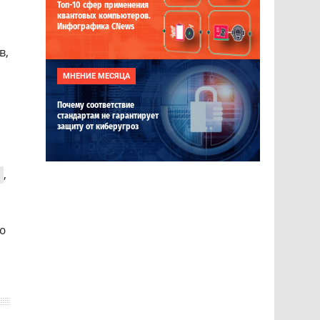
Топ-10 сфер применения
квантовых компьютеров.
Инфографика CNews
в,
МНЕНИЕ МЕСЯЦА
Почему соответствие
стандартам не гарантирует
защиту от киберугроз
и
,
ю