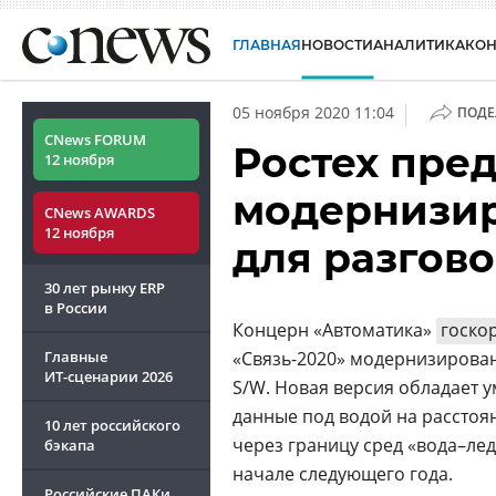
ГЛАВНАЯ
НОВОСТИ
АНАЛИТИКА
КО
|
05 ноября 2020 11:04
ПОДЕ
CNews FORUM
Ростех пре
12 ноября
модернизир
CNews AWARDS
12 ноября
для разгов
30 лет рынку ERP
в России
Концерн «Автоматика»
госко
Главные
«Связь-2020» модернизирова
ИТ-сценарии
2026
S/W. Новая версия обладает 
данные под водой на расстоя
10 лет российского
через границу сред «вода–лед
бэкапа
начале следующего года.
Российские ПАКи