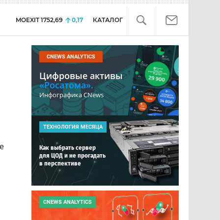
MOEXIT
1752,69
0,17
КАТАЛОГ
CNEWS ANALYTICS
Цифровые активы
«Росатома».
Инфографика CNews
ТЕХНОЛОГИЯ МЕСЯЦА
е
Как выбрать сервер
для ЦОД и не прогадать
в перспективе
CNEWS ANALYTICS