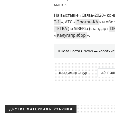
маске.
На выставке «Связь-2020» ко
Т-1
», АТС «
Протон-КА
» и обо
TETRA
) и SiBERia (стандарт
D
«
Калугаприбор
».
Школа Роста CNews — коротки
Владимир Бахур
ПОД
ДРУГИЕ МАТЕРИАЛЫ РУБРИКИ