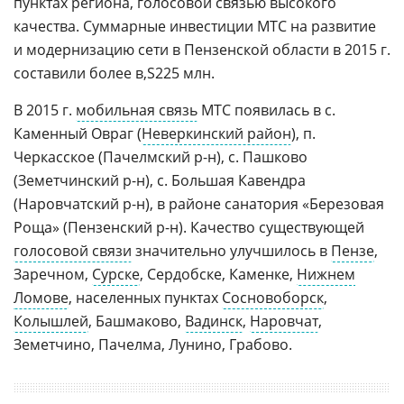
пунктах региона, голосовой связью высокого
качества. Суммарные инвестиции МТС на развитие
и модернизацию сети в Пензенской области в 2015 г.
составили более
225 млн.
В 2015 г.
мобильная связь
МТС появилась в с.
Каменный Овраг (
Неверкинский район
), п.
Черкасское (Пачелмский р-н), с. Пашково
(Земетчинский р-н), с. Большая Кавендра
(Наровчатский р-н), в районе санатория «Березовая
Роща» (Пензенский р-н). Качество существующей
голосовой связи
значительно улучшилось в
Пензе
,
Заречном,
Сурске
, Сердобске, Каменке,
Нижнем
Ломове
, населенных пунктах
Сосновоборск
,
Колышлей
, Башмаково,
Вадинск
,
Наровчат
,
Земетчино, Пачелма, Лунино, Грабово.