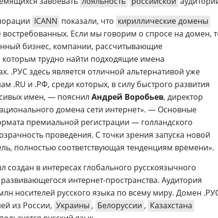
ремящихся завоевать
лояльность
российской
аудитории
рпорации
ICANN
показали, что
кириллические домены
 востребованных. Если мы говорим о спросе на домен, т
ванный бизнес, компании, рассчитывающие
, которым трудно найти подходящие имена
х. .РУС здесь является отличной альтернативой уже
 .RU и .РФ, среди которых, в силу быстрого развития
расивых имен, — пояснил
Андрей Воробьев
, директор
ационального домена сети интернет». — Основные
рмата премиальной регистрации — голландского
озрачность проведения. С точки зрения запуска новой
ль, полностью соответствующая тенденциям времени».
л создан в интересах глобального русскоязычного
 развивающегося интернет-пространства. Аудитория
млн носителей русского языка по всему миру. Домен .РУ
ей из России,
Украины
,
Белоруссии
,
Казахстана