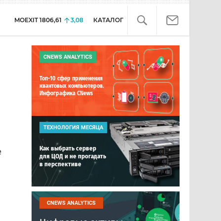
MOEXIT
1806,61
3,08
КАТАЛОГ
CNEWS ANALYTICS
Топ-10 сфер применения
квантовых компьютеров.
Инфографика CNews
ТЕХНОЛОГИЯ МЕСЯЦА
Как выбрать сервер
е
для ЦОД и не прогадать
в перспективе
CNEWS ANALYTICS