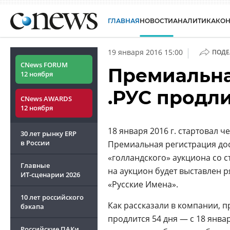
ГЛАВНАЯ
НОВОСТИ
АНАЛИТИКА
КО
|
19 января 2016 15:00
ПОДЕ
CNews FORUM
Премиальна
12 ноября
.РУС продли
CNews AWARDS
12 ноября
18 января 2016 г. стартовал ч
30 лет рынку ERP
в России
Премиальная регистрация до
«голландского» аукциона со 
Главные
на аукцион будет выставлен 
ИТ-сценарии
2026
«Русские Имена».
10 лет российского
Как рассказали в компании, 
бэкапа
продлится 54 дня — с 18 январ
Российские ПАКи