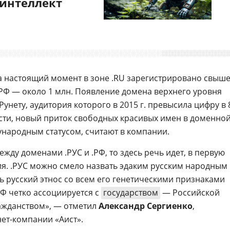
 интеллект
а настоящий момент в зоне .RU зарегистрировано свыше
.РФ — около 1 млн. Появление домена верхнего уровня
Рунету, аудитория которого в 2015 г. превысила цифру в 
сти, новый приток свободных красивых имен в доменно
народным статусом, считают в компании.
ежду доменами .РУС и .РФ, то здесь речь идет, в первую
ия. .РУС можно смело назвать эдаким русским народным
русский этнос со всем его генетическими признаками
.РФ четко ассоциируется с
государством
— Российской
ажданством», — отметил
Александр Сергиенко
,
ет-компании «Аист».