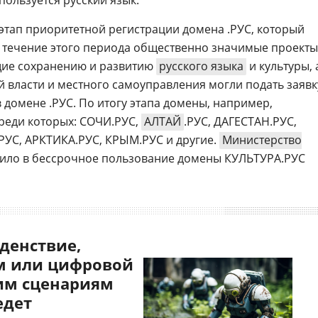
спользуется русский язык.
 этап приоритетной регистрации домена .РУС, который
 В течение этого периода общественно значимые проекты
щие сохранению и развитию
русского языка
и культуры, 
й власти и местного самоуправления могли подать заявк
 домене .РУС. По итогу этапа домены, например,
среди которых: СОЧИ.РУС,
АЛТАЙ
.РУС, ДАГЕСТАН.РУС,
РУС, АРКТИКА.РУС, КРЫМ.РУС и другие.
Министерство
чило в бессрочное пользование домены КУЛЬТУРА.РУС
денствие,
 или цифровой
им сценариям
едет