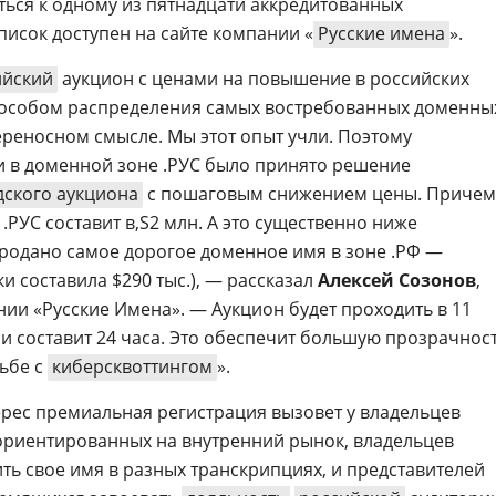
ься к одному из пятнадцати аккредитованных
писок доступен на сайте компании «
Русские имена
».
ийский
аукцион с ценами на повышение в российских
пособом распределения самых востребованных доменны
реносном смысле. Мы этот опыт учли. Поэтому
и в доменной зоне .РУС было принято решение
дского аукциона
с пошаговым снижением цены. Причем
 .РУС составит
2 млн. А это существенно ниже
продано самое дорогое доменное имя в зоне .РФ —
 составила $290 тыс.), — рассказал
Алексей Созонов
,
ии «Русские Имена». — Аукцион будет проходить в 11
и составит 24 часа. Это обеспечит большую прозрачнос
ьбе с
киберсквоттингом
».
ерес премиальная регистрация вызовет у владельцев
 ориентированных на внутренний рынок, владельцев
ить свое имя в разных транскрипциях, и представителей