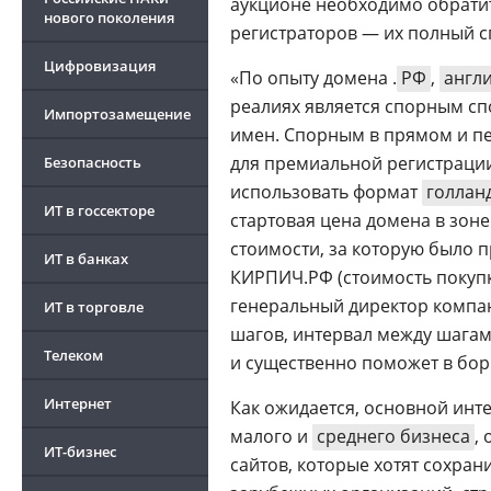
аукционе необходимо обратит
нового поколения
регистраторов — их полный с
Цифровизация
«По опыту домена .
РФ
,
англ
реалиях является спорным с
Импортозамещение
имен. Спорным в прямом и пе
для премиальной регистраци
Безопасность
использовать формат
голлан
ИТ в госсекторе
стартовая цена домена в зоне
стоимости, за которую было 
ИТ в банках
КИРПИЧ.РФ (стоимость покупки
генеральный директор компан
ИТ в торговле
шагов, интервал между шагам
Телеком
и существенно поможет в бор
Интернет
Как ожидается, основной инт
малого и
среднего бизнеса
,
ИТ-бизнес
сайтов, которые хотят сохран