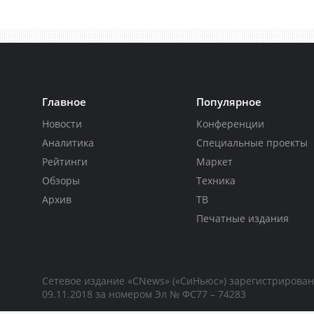
Главное
Популярное
Новости
Конференции
Аналитика
Специальные проекты
Рейтинги
Маркет
Обзоры
Техника
Архив
ТВ
Печатные издания
Сетевое издание «CNews» («СиНьюс») зарегистрирова
09.11.2018 за номером Эл № ФС77 – 74283