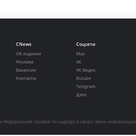
CNews
Соцсети
Об издании
Max
Реклама
VK
Вакансии
VK Видео
Контакты
Rutube
Telegram
Дзен
но Федеральной службой по надзору в сфере связи, информаци