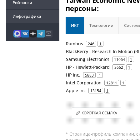
Taiwan Economic Ne
Рейтинги
персоны:
Инфографика
ИКТ
Технологии
Систем
Rambus
246
1
BlackBerry - Research In Motion (R
Samsung Electronics
11064
1
HP - Hewlett-Packard
3662
1
HP Inc.
5883
1
Intel Corporation
12811
1
Apple Inc
13154
1
КОРОТКАЯ ССЫЛКА
* Страница-профиль компании, сис
редактором на основе анализа а