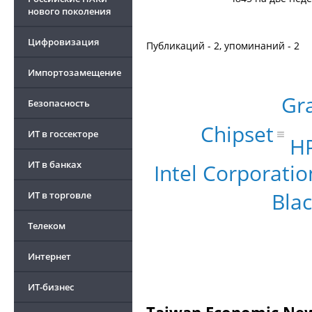
нового поколения
Цифровизация
Публикаций - 2, упоминаний - 2
Импортозамещение
Gr
Безопасность
Chipset
ИТ в госсекторе
HP
ИТ в банках
Intel Corporatio
Bla
ИТ в торговле
Телеком
Интернет
ИТ-бизнес