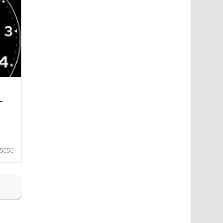
—
5050