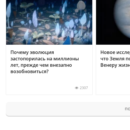
Почему эволюция
Новое иссле
застопорилась на миллионы
что Земля п
лет, прежде чем внезапно
Венеру жиз
возобновиться?
2307
ПО