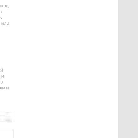
ков,
а
ь
 или
ой
 и
ов
ли и