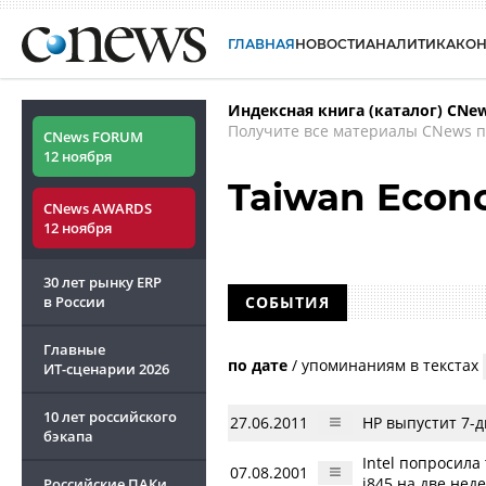
ГЛАВНАЯ
НОВОСТИ
АНАЛИТИКА
КО
Индексная книга (каталог) CNe
Получите все материалы CNews п
CNews FORUM
12 ноября
Taiwan Econ
CNews AWARDS
12 ноября
30 лет рынку ERP
в России
СОБЫТИЯ
Главные
по дате
/
упоминаниям в текстах
ИТ-сценарии
2026
10 лет российского
27.06.2011
HP выпустит 7-
бэкапа
Intel попросил
07.08.2001
i845 на две нед
Российские ПАКи