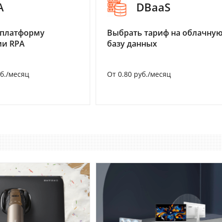
A
DBaaS
 платформу
Выбрать тариф на облачну
ии RPA
базу данных
уб./месяц
От 0.80 руб./месяц