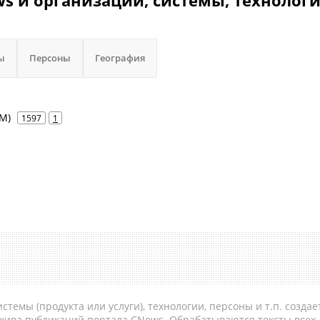
ws и организации, системы, технологи
ы
Персоны
География
IM)
1597
1
темы (продукта или услуги), технологии, персоны и т.п. создае
рхива публикаций портала CNews. Обрабатываются тексты всех