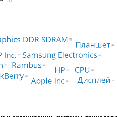
aphics DDR SDRAM
Планшет
Samsung Electronics
 Inc.
Rambus
n
CPU
HP
ckBerry
Дисплей
Apple Inc