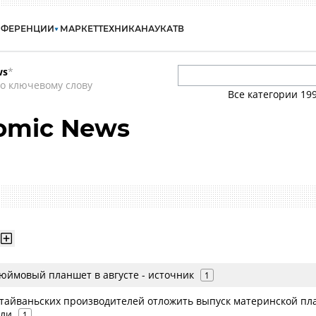
НФЕРЕНЦИИ
МАРКЕТ
ТЕХНИКА
НАУКА
ТВ
ws
*
о ключевому слову
Все категории
19
omic News
дюймовый планшет в августе - источник
1
а тайваньских производителей отложить выпуск материнской пл
ели
1