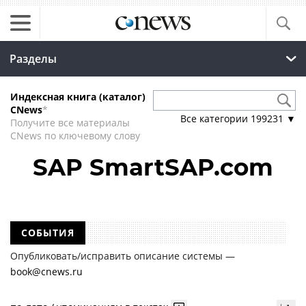
Разделы
Индексная книга (каталог)
CNews
*
Все категории
199231
▼
Получите все материалы
CNews по ключевому слову
SAP SmartSAP.com
СОБЫТИЯ
Опубликовать/исправить описание системы —
book@cnews.ru