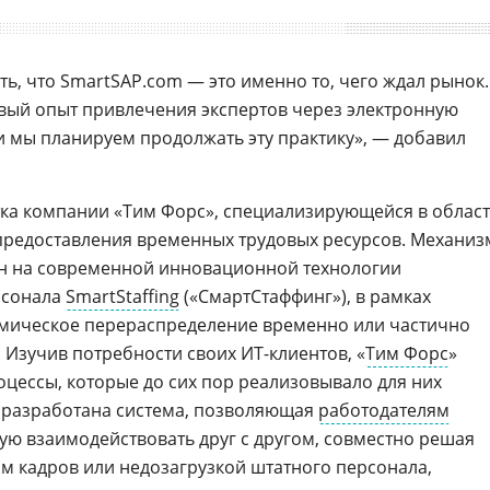
ь, что SmartSAP.com — это именно то, чего ждал рынок.
рвый опыт привлечения экспертов через электронную
и мы планируем продолжать эту практику», — добавил
ка компании «Тим Форс», специализирующейся в облас
предоставления временных трудовых ресурсов. Механиз
н на современной инновационной технологии
рсонала
SmartStaffing
(«СмартСтаффинг»), в рамках
амическое перераспределение временно или частично
 Изучив потребности своих ИТ-клиентов, «
Тим Форс
»
цессы, которые до сих пор реализовывало для них
а разработана система, позволяющая
работодателям
ю взаимодействовать друг с другом, совместно решая
ом кадров или недозагрузкой штатного персонала,