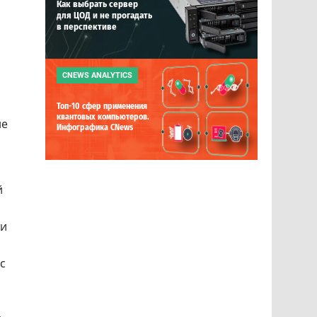
Как выбрать сервер
для ЦОД и не прогадать
в перспективе
CNEWS ANALYTICS
Топ-10 сфер применения
квантовых компьютеров.
ие
Инфографика CNews
й
ти
с