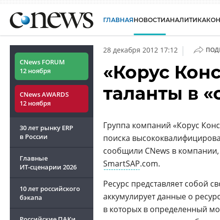
ГЛАВНАЯ
НОВОСТИ
АНАЛИТИКА
КО
|
28 декабря 2012 17:12
ПОД
CNews FORUM
«Корус Кон
12 ноября
таланты в «
CNews AWARDS
12 ноября
Группа компаний «Корус Кон
30 лет рынку ERP
в России
поиска высококвалифицирован
сообщили CNews в компании, 
Главные
SmartSAP
.com.
ИТ-сценарии
2026
Ресурс представляет собой с
10 лет российского
аккумулирует данные о ресу
бэкапа
в которых в определенный м
Российские ПАКи