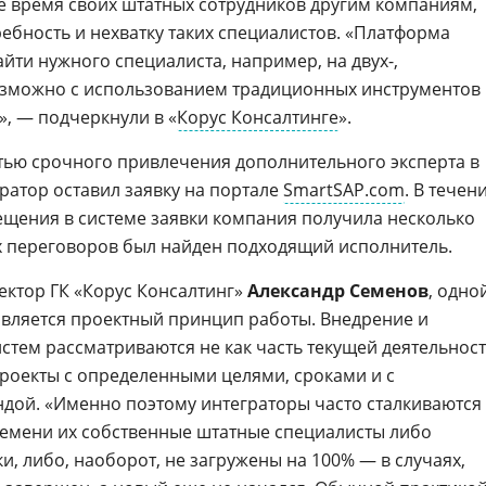
е время своих штатных сотрудников другим компаниям,
бность и нехватку таких специалистов. «Платформа
айти нужного специалиста, например, на двух-,
возможно с использованием традиционных инструментов
», — подчеркнули в «
Корус Консалтинге
».
тью срочного привлечения дополнительного эксперта в
ратор оставил заявку на портале
SmartSAP.com
. В течен
ещения в системе заявки компания получила несколько
х переговоров был найден подходящий исполнитель.
ектор ГК «Корус Консалтинг»
Александр Семенов
, одно
является проектный принцип работы. Внедрение и
тем рассматриваются не как часть текущей деятельнос
 проекты с определенными целями, сроками и с
дой. «Именно поэтому интеграторы часто сталкиваются 
ремени их собственные штатные специалисты либо
и, либо, наоборот, не загружены на 100% — в случаях,