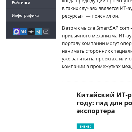
когда предыдущий проект уже
Рейтинги
в таких случаях является
ИТ-а
Инфографика
ресурсы», — пояснил он.
В этом смысле SmartSAP.com 
привычного механизма ИТ-аут
порталу компании могут опер
нанимать сторонних специалис
уже заняты на проектах, или 
компании в промежутках меж
Китайский ИТ-р
году: гид для р
экспортера
БИЗНЕС