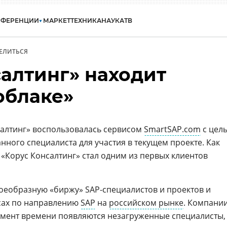
НФЕРЕНЦИИ
МАРКЕТ
ТЕХНИКА
НАУКА
ТВ
ЕЛИТЬСЯ
салтинг» находит
облаке»
салтинг» воспользовалась сервисом
SmartSAP.com
с цел
ного специалиста для участия в текущем проекте. Как
«Корус Консалтинг» стал одним из первых клиентов
воеобразную «биржу» SAP-специалистов и проектов и
рсах по направлению
SAP
на
российском рынке
. Компании
омент времени появляются незагруженные специалисты,