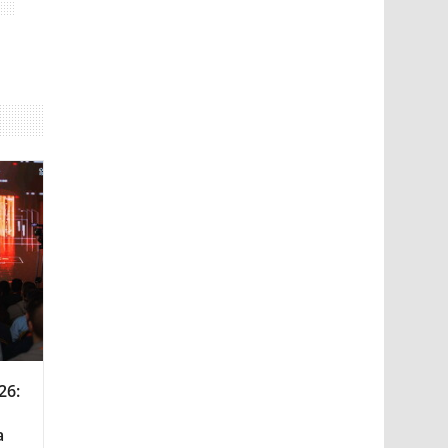
26:
а