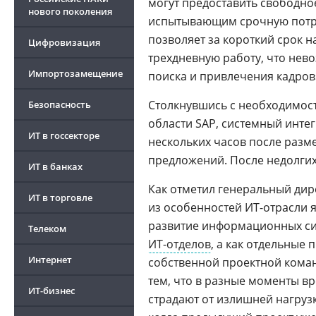
могут предоставить свободно
нового поколения
испытывающим срочную потре
позволяет за короткий срок н
Цифровизация
трехдневную работу, что не
Импортозамещение
поиска и привлечения кадров
Столкнувшись с необходимос
Безопасность
области SAP, системный интег
ИТ в госсекторе
нескольких часов после разм
предложений. После недолги
ИТ в банках
Как отметил генеральный дир
ИТ в торговле
из особенностей ИТ-отрасли 
развитие информационных сис
Телеком
ИТ-отделов
, а как отдельные
Интернет
собственной проектной коман
тем, что в разные моменты в
ИТ-бизнес
страдают от излишней нагрузк