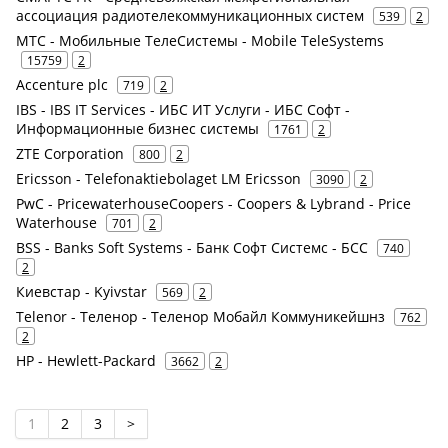
ассоциация радиотелекоммуникационных систем
539
2
МТС - Мобильные ТелеСистемы - Mobile TeleSystems
15759
2
Accenture plc
719
2
IBS - IBS IT Services - ИБС ИТ Услуги - ИБС Софт -
Информационные бизнес системы
1761
2
ZTE Corporation
800
2
Ericsson - Telefonaktiebolaget LM Ericsson
3090
2
PwC - PricewaterhouseCoopers - Coopers & Lybrand - Price
Waterhouse
701
2
BSS - Banks Soft Systems - Банк Софт Системс - БСС
740
2
Киевстар - Kyivstar
569
2
Telenor - Теленор - Теленор Мобайл Коммуникейшнз
762
2
HP - Hewlett-Packard
3662
2
1
2
3
>