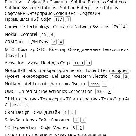
Решения - Софтлайн Солюшн - Softline Business Solutions -
Softline System Solutions - Softline Enterprise Solutions -
Софтлайн Энтерпрайс Солюшенс - Софтлайн
Промышленный Софт
187
4
Comverse Technology - Comverse Network Systems
79
4
Nokia - Comptel
15
4
CRMGuru - ЦРМ Гуру
7
4
МТС - Комстар ОТС - Комстар Объединенные Телесистемы
1367
3
Avaya Inc - Avaya Holdings Corp
1100
3
Nokia Bell Labs - Лаборатории Белла - Lucent Technologies -
Лусент Текнолоджис - Bell Labs - Western Electric
1453
3
Nokia Alcatel-Lucent - Алкатель-Лусент
2666
3
UMC - United Microelectronics Corporation
339
3
Т1 Интеграция - Техносерв - ТС интеграция - ТехноСерв А/
С
1623
3
CRM-Design - СРМ-Дизайн
6
2
SalesSolutions - СейлсСолюшен
2
2
1С Первый Бит - Софт-Мастер
3
2
СМАРТС ГК - Средневолжская межрегиональная