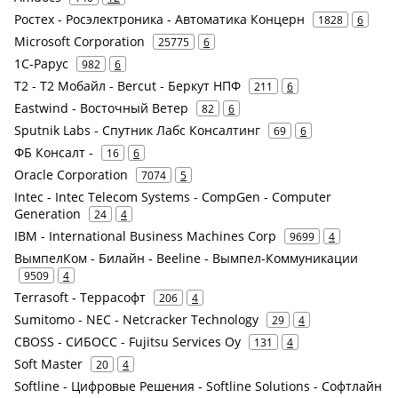
Ростех - Росэлектроника - Автоматика Концерн
1828
6
Microsoft Corporation
25775
6
1С-Рарус
982
6
Т2 - Т2 Мобайл - Bercut - Беркут НПФ
211
6
Eastwind - Восточный Ветер
82
6
Sputnik Labs - Спутник Лабc Консалтинг
69
6
ФБ Консалт -
16
6
Oracle Corporation
7074
5
Intec - Intec Telecom Systems - CompGen - Computer
Generation
24
4
IBM - International Business Machines Corp
9699
4
ВымпелКом - Билайн - Beeline - Вымпел-Коммуникации
9509
4
Terrasoft - Террасофт
206
4
Sumitomo - NEC - Netcracker Technology
29
4
CBOSS - СИБОСС - Fujitsu Services Oy
131
4
Soft Master
20
4
Softline - Цифровые Решения - Softline Solutions - Софтлайн