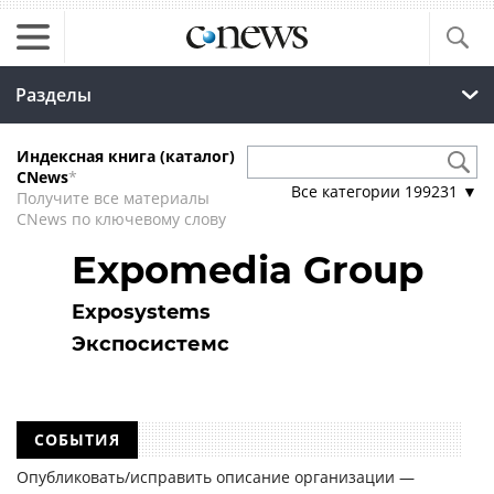
Разделы
Индексная книга (каталог)
CNews
*
Все категории
199231
▼
Получите все материалы
CNews по ключевому слову
Expomedia Group
Exposystems
Экспосистемс
СОБЫТИЯ
Опубликовать/исправить описание организации —