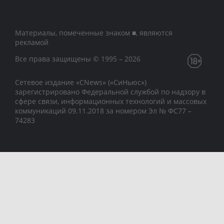
Материалы, помеченные знаком ■, являются
рекламой
Все права защищены © 1995 – 2026
Сетевое издание «CNews» («СиНьюс»)
зарегистрировано Федеральной службой по надзору в
сфере связи, информационных технологий и массовых
коммуникаций 09.11.2018 за номером Эл № ФС77 –
74283