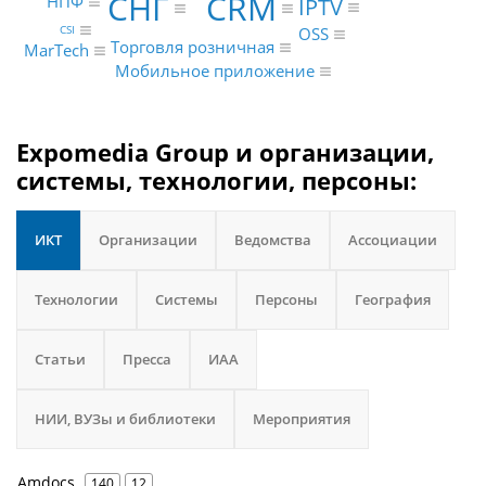
CRM
СНГ
НПФ
IPTV
CSI
OSS
Торговля розничная
MarTech
Мобильное приложение
Expomedia Group и организации,
системы, технологии, персоны:
ИКТ
Организации
Ведомства
Ассоциации
Технологии
Системы
Персоны
География
Статьи
Пресса
ИАА
НИИ, ВУЗы и библиотеки
Мероприятия
Amdocs
140
12