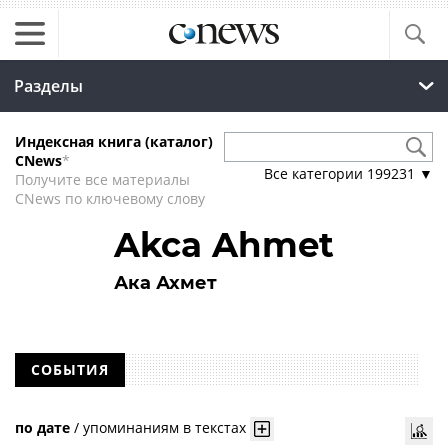
Разделы
Индексная книга (каталог)
CNews
*
Все категории
199231
▼
Получите все материалы
CNews по ключевому слову
Akca Ahmet
Ака Ахмет
СОБЫТИЯ
по дате
/
упоминаниям в текстах