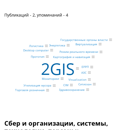
Публикаций - 2, упоминаний - 4
Государственные органы власти
Виртуализация
Энергетика
Логистика
Desktop computer
Режим реального времени
Прототип
Картография и навигация
2GIS
ЕРРП
АЗС
Мониторинг
Visualization
Ситискан
CIM
Утилизация мусора
Здравоохранение
Торговля розничная
Сбер и организации, системы,