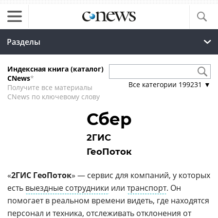
Разделы
Индексная книга (каталог)
CNews
*
Все категории
199231
▼
Получите все материалы
CNews по ключевому слову
Сбер
2ГИС
ГеоПоток
«
2ГИС ГеоПоток
» — сервис для компаний, у которых
есть
выездные сотрудники
или
транспорт
. Он
помогает в реальном времени видеть, где находятся
персонал и техника, отслеживать отклонения от