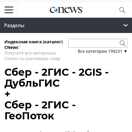
Разделы
Индексная книга (каталог)
CNews
*
Все категории
199231
▼
Получите все материалы
CNews по ключевому слову
Сбер - 2ГИС - 2GIS -
ДубльГИС
+
Сбер - 2ГИС -
ГеоПоток