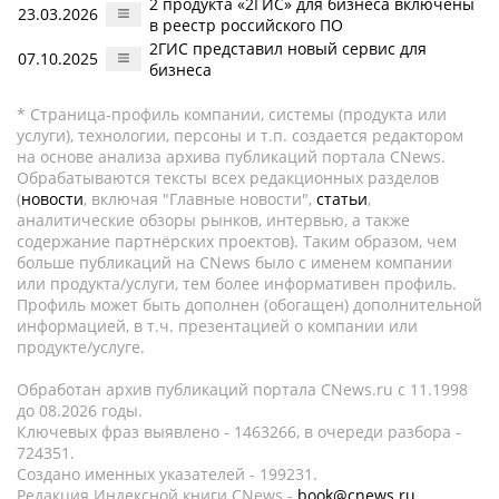
2 продукта «2ГИС» для бизнеса включены
23.03.2026
в реестр российского ПО
2ГИС представил новый сервис для
07.10.2025
бизнеса
* Страница-профиль компании, системы (продукта или
услуги), технологии, персоны и т.п. создается редактором
на основе анализа архива публикаций портала CNews.
Обрабатываются тексты всех редакционных разделов
(
новости
, включая "Главные новости",
статьи
,
аналитические обзоры рынков, интервью, а также
содержание партнёрских проектов). Таким образом, чем
больше публикаций на CNews было с именем компании
или продукта/услуги, тем более информативен профиль.
Профиль может быть дополнен (обогащен) дополнительной
информацией, в т.ч. презентацией о компании или
продукте/услуге.
Обработан архив публикаций портала CNews.ru c 11.1998
до 08.2026 годы.
Ключевых фраз выявлено - 1463266, в очереди разбора -
724351.
Создано именных указателей - 199231.
Редакция Индексной книги CNews -
book@cnews.ru