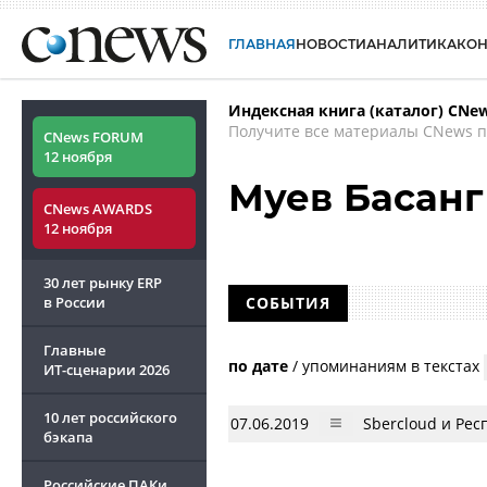
ГЛАВНАЯ
НОВОСТИ
АНАЛИТИКА
КО
Индексная книга (каталог) CNe
Получите все материалы CNews п
CNews FORUM
12 ноября
Муев Басанг
CNews AWARDS
12 ноября
30 лет рынку ERP
в России
СОБЫТИЯ
Главные
по дате
/
упоминаниям в текстах
ИТ-сценарии
2026
10 лет российского
07.06.2019
Sberсloud и Ре
бэкапа
Российские ПАКи