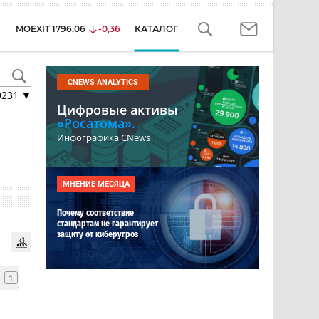
MOEXIT
1796,06
-0,36
КАТАЛОГ
CNEWS ANALYTICS
9231
▼
Цифровые активы
«Росатома».
Инфографика CNews
МНЕНИЕ МЕСЯЦА
Почему соответствие
стандартам не гарантирует
защиту от киберугроз
1