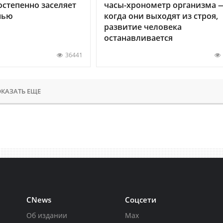
остепенно заселяет
часы-хронометр организма 
нью
когда они выходят из строя,
развитие человека
останавливается
36441
КАЗАТЬ ЕЩЕ
CNews
Соцсети
Об издании
Max