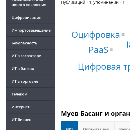
Публикаций - 1, упоминаний - 1
нового поколения
Цифровизация
Импортозамещение
Оцифровка
Безопасность
PaaS
ИТ в госсекторе
Цифровая т
ИТ в банках
ИТ в торговле
Телеком
Интернет
Муев Басанг и орга
ИТ-бизнес
ИКТ
Организации
Ведо