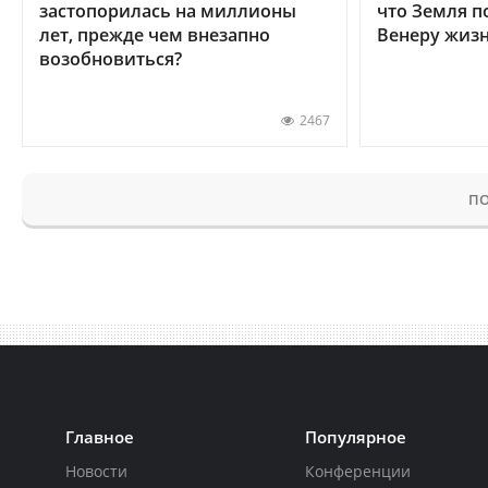
застопорилась на миллионы
что Земля п
лет, прежде чем внезапно
Венеру жиз
возобновиться?
2467
ПО
Главное
Популярное
Новости
Конференции