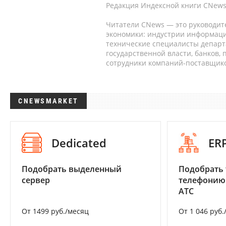
Редакция Индексной книги CNews
Читатели CNews — это руководит
экономики: индустрии информаци
технические специалисты депар
государственной власти, банков,
сотрудники компаний-поставщико
CNEWSMARKET
Dedicated
ER
Подобрать выделенный
Подобрать 
сервер
телефонию
АТС
От 1499 руб./месяц
От 1 046 руб.