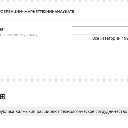
НФЕРЕНЦИИ
МАРКЕТ
ТЕХНИКА
НАУКА
ТВ
ws
*
о ключевому слову
Все категории
19
спублика Калмыкия расширяют технологическое сотрудничество