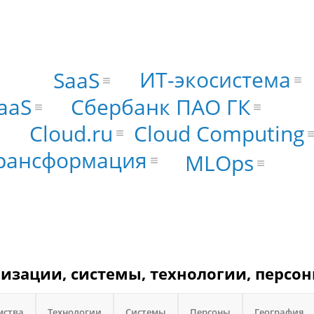
ИТ-экосистема
SaaS
Сбербанк ПАО ГК
IaaS
Cloud.ru
Cloud Computing
рансформация
MLOps
низации, системы, технологии, персон
мства
Технологии
Системы
Персоны
География