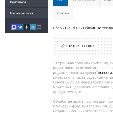
Рейтинги
Инфографика
Статьи
Сбер - Cloud.ru - Облачные техно
КОРОТКАЯ ССЫЛКА
* Страница-профиль компании, сис
редактором на основе анализа а
редакционных разделов (
новости
интервью, а также содержание па
CNews было с именем компании и
может быть дополнен (обогащен)
продукте/услуге.
Обработан архив публикаций порт
Ключевых фраз выявлено - 146332
Создано именных указателей - 19