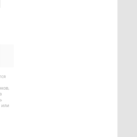
тся
ков,
а
ь
 или