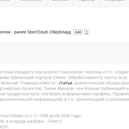
логии - ранее SberCloud, СберКлауд
648
1
темы (продукта или услуги), технологии, персоны и т.п. создае
рхива публикаций портала CNews. Обрабатываются тексты всех
, включая "Главные новости",
статьи
, аналитические обзоры рын
ртнёрских проектов). Таким образом, чем больше публикаций н
ли продукта/услуги, тем более информативен профиль. Профил
 дополнительной информацией, в т.ч. презентацией о компании
ала CNews.ru c 11.1998 до 08.2026 годы.
8, в очереди разбора - 724413.
9231.