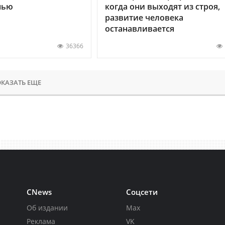
нью
когда они выходят из строя,
развитие человека
останавливается
36366
КАЗАТЬ ЕЩЕ
CNews
Соцсети
Об издании
Max
Реклама
VK