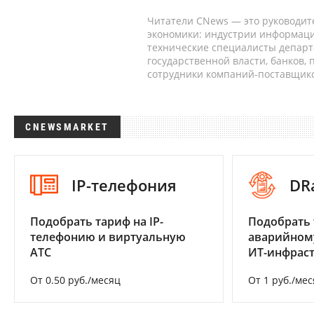
Читатели CNews — это руководит
экономики: индустрии информаци
технические специалисты депар
государственной власти, банков,
сотрудники компаний-поставщико
CNEWSMARKET
IP-телефония
DR
Подобрать тариф на IP-
Подобрать 
телефонию и виртуальную
аварийном
АТС
ИТ-инфрас
От 0.50 руб./месяц
От 1 руб./мес