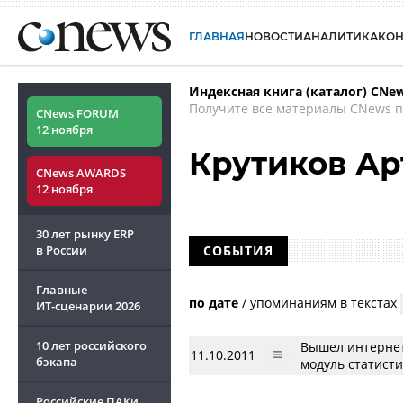
ГЛАВНАЯ
НОВОСТИ
АНАЛИТИКА
КО
Индексная книга (каталог) CNe
Получите все материалы CNews п
CNews FORUM
12 ноября
Крутиков Ар
CNews AWARDS
12 ноября
30 лет рынку ERP
в России
СОБЫТИЯ
Главные
по дате
/
упоминаниям в текстах
ИТ-сценарии
2026
10 лет российского
Вышел интернет-
11.10.2011
бэкапа
модуль статист
Российские ПАКи