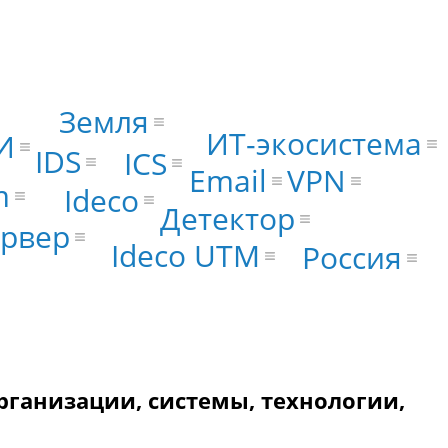
Земля
ИТ-экосистема
И
IDS
ICS
VPN
Email
m
Ideco
Детектор
рвер
Ideco UTM
Россия
рганизации, системы, технологии,