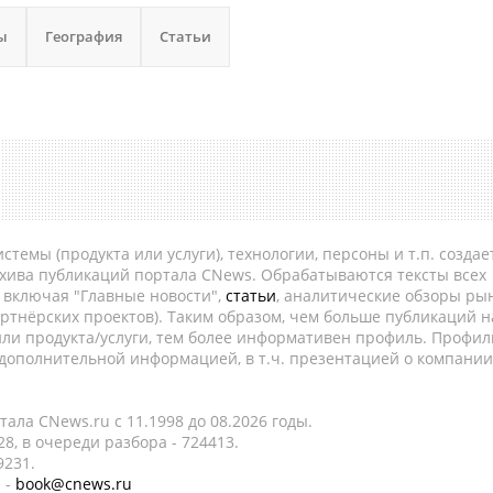
ы
География
Статьи
темы (продукта или услуги), технологии, персоны и т.п. создае
рхива публикаций портала CNews. Обрабатываются тексты всех
, включая "Главные новости",
статьи
, аналитические обзоры рын
ртнёрских проектов). Таким образом, чем больше публикаций н
ли продукта/услуги, тем более информативен профиль. Профил
 дополнительной информацией, в т.ч. презентацией о компании
ала CNews.ru c 11.1998 до 08.2026 годы.
8, в очереди разбора - 724413.
9231.
 -
book@cnews.ru