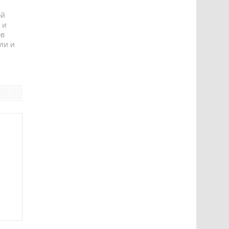
ой
 и
ов
ли и