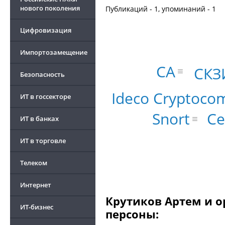
нового поколения
Публикаций - 1, упоминаний - 1
Цифровизация
Импортозамещение
CA
СКЗ
Безопасность
Ideco Cryptoco
ИТ в госсекторе
Snort
Се
ИТ в банках
ИТ в торговле
Телеком
Интернет
Крутиков Артем и о
ИТ-бизнес
персоны: