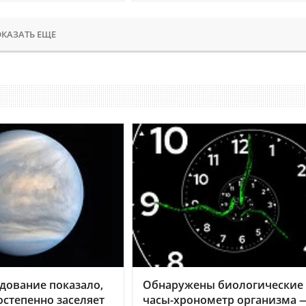
КАЗАТЬ ЕЩЕ
дование показало,
Обнаружены биологические
остепенно заселяет
часы-хронометр организма 