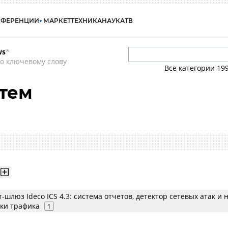
НФЕРЕНЦИИ
МАРКЕТ
ТЕХНИКА
НАУКА
ТВ
ws
*
о ключевому слову
Все категории
19
тем
шлюз Ideco ICS 4.3: система отчетов, детектор сетевых атак и
ики трафика
1