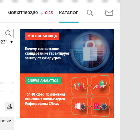
MOEXIT
1802,50
-0,23
КАТАЛОГ
МНЕНИЕ МЕСЯЦА
9231
▼
Почему соответствие
стандартам не гарантирует
защиту от киберугроз
CNEWS ANALYTICS
Топ-10 сфер применения
квантовых компьютеров.
Инфографика CNews
 новый