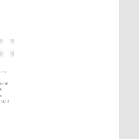
тся
ков,
а
ь
 или