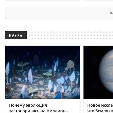
ПО
НАУКА
Почему эволюция
Новое иссле
застопорилась на миллионы
что Земля п