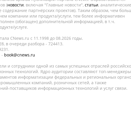
ов (
новости
, включая "Главные новости",
статьи
, аналитически
е содержание партнёрских проектов). Таким образом, чем боль
нем компании или продукта/услуги, тем более информативен
полнен (обогащен) дополнительной информацией, в т.ч.
дукте/услуге.
ала CNews.ru c 11.1998 до 08.2026 годы.
8, в очереди разбора - 724413.
9231.
 -
book@cnews.ru
ели и сотрудники одной из самых успешных отраслей российск
онных технологий. Ядро аудитории составляют топ-менеджеры
таментов информатизации федеральных и региональных орган
 промышленных компаний, розничных сетей, а также
аний-поставщиков информационных технологий и услуг связи.