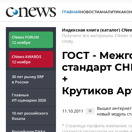
ГЛАВНАЯ
НОВОСТИ
АНАЛИТИКА
КО
Индексная книга (каталог) CNe
Получите все материалы CNews 
CNews FORUM
слову
12 ноября
ГОСТ - Меж
CNews AWARDS
12 ноября
стандарт СН
+
30 лет рынку ERP
в России
Крутиков Ар
Главные
ИТ-сценарии
2026
Вышел интернет-ш
11.10.2011
10 лет российского
новый модуль ст
бэкапа
* Страница-профиль компании, сис
создается редактором на основе
Российские ПАКи