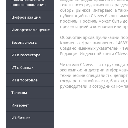
нового поколения
тексты всех редакционных раздел
обзоры рынков, интервью, а такж
публикаций на CNews было с име
Цифровизация
профиль. Профиль может быть до
презентацией о компании или про
Импортозамещение
Обработан архив публикаций порт
Безопасность
Ключевых фраз выявлено - 146332
Создано именных указателей - 19
Редакция Индексной книги CNews
ИТ в госсекторе
Читатели CNews — это руководит
ИТ в банках
экономики: индустрии информаци
технические специалисты депар
ИТ в торговле
государственной власти, банков,
руководители и сотрудники комп
Телеком
Интернет
ИТ-бизнес