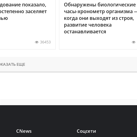
дование показало,
Обнаружены биологические
остепенно заселяет
часы-хронометр организма 
нью
когда они выходят из строя,
развитие человека
останавливается
36453
КАЗАТЬ ЕЩЕ
CNews
Соцсети