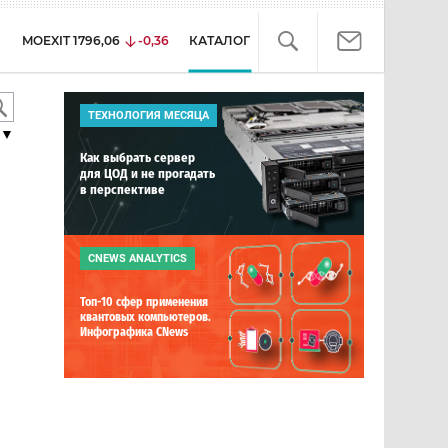
MOEXIT
1796,06
-0,36
КАТАЛОГ
ТЕХНОЛОГИЯ МЕСЯЦА
▼
Как выбрать сервер
для ЦОД и не прогадать
в перспективе
CNEWS ANALYTICS
Топ-10 сфер применения
квантовых компьютеров.
Инфографика CNews