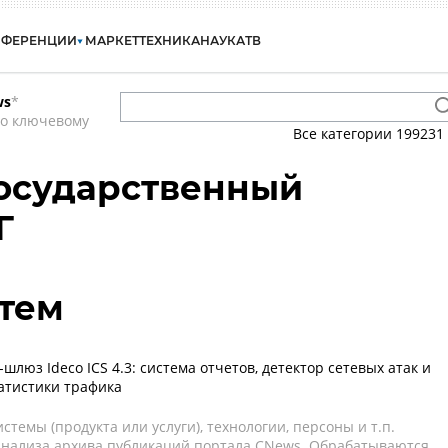
НФЕРЕНЦИИ
МАРКЕТ
ТЕХНИКА
НАУКА
ТВ
ws
*
по ключевому
Все категории
199231
государственный
Г
тем
люз Ideco ICS 4.3: система отчетов, детектор сетевых атак и
атистики трафика
темы (продукта или услуги), технологии, персоны и т.п.
 анализа архива публикаций портала CNews. Обрабатываются