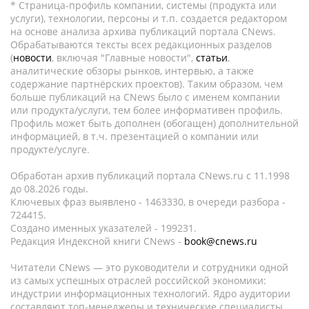
* Страница-профиль компании, системы (продукта или
услуги), технологии, персоны и т.п. создается редактором
на основе анализа архива публикаций портала CNews.
Обрабатываются тексты всех редакционных разделов
(
новости
, включая "Главные новости",
статьи
,
аналитические обзоры рынков, интервью, а также
содержание партнёрских проектов). Таким образом, чем
больше публикаций на CNews было с именем компании
или продукта/услуги, тем более информативен профиль.
Профиль может быть дополнен (обогащен) дополнительной
информацией, в т.ч. презентацией о компании или
продукте/услуге.
Обработан архив публикаций портала CNews.ru c 11.1998
до 08.2026 годы.
Ключевых фраз выявлено - 1463330, в очереди разбора -
724415.
Создано именных указателей - 199231.
Редакция Индексной книги CNews -
book@cnews.ru
Читатели CNews — это руководители и сотрудники одной
из самых успешных отраслей российской экономики:
индустрии информационных технологий. Ядро аудитории
составляют топ-менеджеры и технические специалисты