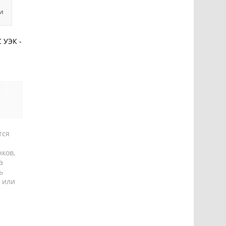
и
 УЭК -
тся
ков,
а
ь
 или