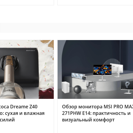
оса Dreame Z40
Обзор монитора MSI PRO MA
o: сухая и влажная
271PHW E14: практичность и
усилий
визуальный комфорт