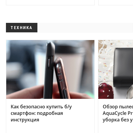
ТЕХНИКА
Как безопасно купить б/у
Обзор пылес
смартфон: подробная
AquaCycle Pr
инструкция
уборка без 