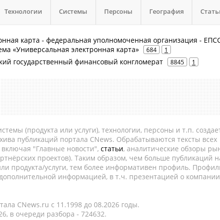
Технологии
Системы
Персоны
География
Стать
онная карта - федеральная уполномоченная организация - ЕПСС
ема «Универсальная электронная карта»
684
1
йский государственный финансовый конгломерат
8845
1
темы (продукта или услуги), технологии, персоны и т.п. создае
рхива публикаций портала CNews. Обрабатываются тексты всех
, включая "Главные новости",
статьи
, аналитические обзоры рын
ртнёрских проектов). Таким образом, чем больше публикаций н
ли продукта/услуги, тем более информативен профиль. Профил
 дополнительной информацией, в т.ч. презентацией о компании
ала CNews.ru c 11.1998 до 08.2026 годы.
6, в очереди разбора - 724632.