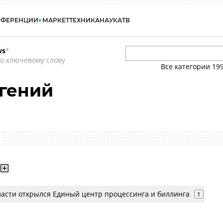
НФЕРЕНЦИИ
МАРКЕТ
ТЕХНИКА
НАУКА
ТВ
ws
*
о ключевому слову
Все категории
19
гений
ласти открылся Единый центр процессинга и биллинга
1