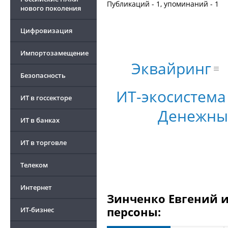
Публикаций - 1, упоминаний - 1
нового поколения
Цифровизация
Импортозамещение
Эквайринг
Безопасность
ИТ-экосистема
ИТ в госсекторе
Денежны
ИТ в банках
ИТ в торговле
Телеком
Интернет
Зинченко Евгений и
персоны:
ИТ-бизнес