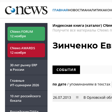
ГЛАВНАЯ
НОВОСТИ
АНАЛИТИКА
КО
Индексная книга (каталог) CNe
Получите все материалы CNews п
CNews FORUM
12 ноября
Зинченко Ев
CNews AWARDS
12 ноября
30 лет рынку ERP
в России
СОБЫТИЯ
Главные
по дате
/
упоминаниям в текстах
ИТ-сценарии
2026
10 лет российского
26.07.2013
В Орловской об
бэкапа
Российские ПАКи