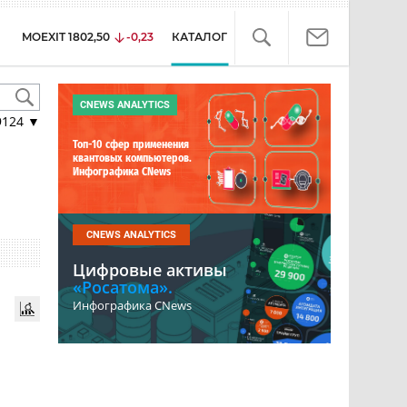
MOEXIT
1802,50
-0,23
КАТАЛОГ
CNEWS ANALYTICS
9124
▼
Топ-10 сфер применения
квантовых компьютеров.
Инфографика CNews
CNEWS ANALYTICS
Цифровые активы
«Росатома».
Инфографика CNews