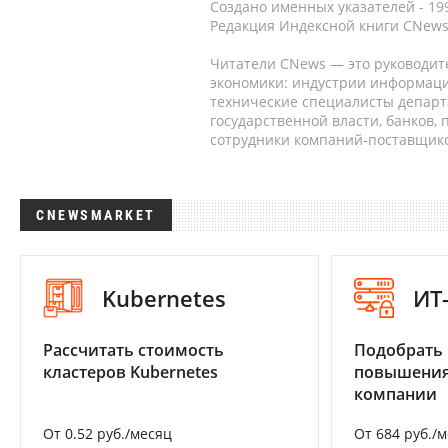
Создано именных указателей - 19
Редакция Индексной книги CNews
Читатели CNews — это руководит
экономики: индустрии информаци
технические специалисты депар
государственной власти, банков,
сотрудники компаний-поставщико
CNEWSMARKET
Kubernetes
ИТ
Рассчитать стоимость
Подобрать
кластеров Kubernetes
повышения
компании
От 0.52 руб./месяц
От 684 руб./