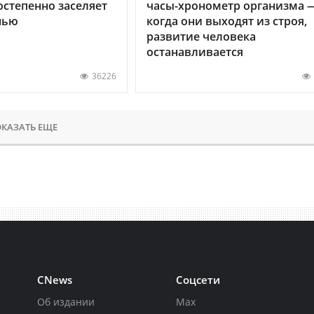
остепенно заселяет
часы-хронометр организма 
нью
когда они выходят из строя,
развитие человека
останавливается
36226
КАЗАТЬ ЕЩЕ
CNews
Соцсети
Об издании
Max