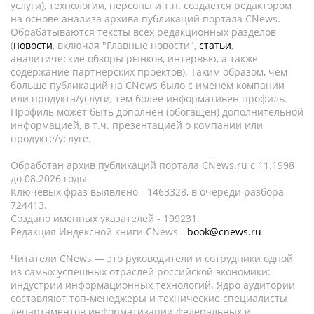
услуги), технологии, персоны и т.п. создается редактором
на основе анализа архива публикаций портала CNews.
Обрабатываются тексты всех редакционных разделов
(
новости
, включая "Главные новости",
статьи
,
аналитические обзоры рынков, интервью, а также
содержание партнёрских проектов). Таким образом, чем
больше публикаций на CNews было с именем компании
или продукта/услуги, тем более информативен профиль.
Профиль может быть дополнен (обогащен) дополнительной
информацией, в т.ч. презентацией о компании или
продукте/услуге.
Обработан архив публикаций портала CNews.ru c 11.1998
до 08.2026 годы.
Ключевых фраз выявлено - 1463328, в очереди разбора -
724413.
Создано именных указателей - 199231.
Редакция Индексной книги CNews -
book@cnews.ru
Читатели CNews — это руководители и сотрудники одной
из самых успешных отраслей российской экономики:
индустрии информационных технологий. Ядро аудитории
составляют топ-менеджеры и технические специалисты
департаментов информатизации федеральных и