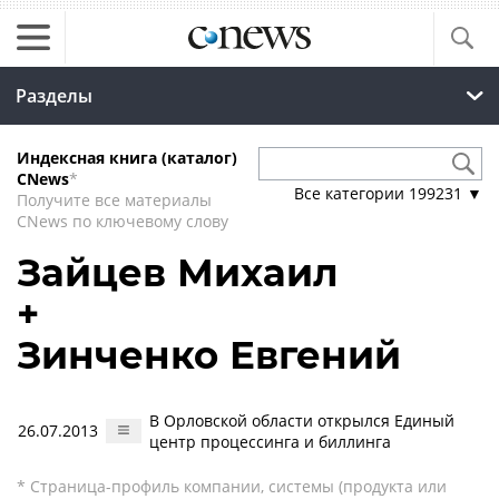
Разделы
Индексная книга (каталог)
CNews
*
Все категории
199231
▼
Получите все материалы
CNews по ключевому слову
Зайцев Михаил
+
Зинченко Евгений
В Орловской области открылся Единый
26.07.2013
центр процессинга и биллинга
* Страница-профиль компании, системы (продукта или