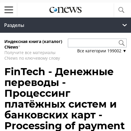
Разделы
Индексная книга (каталог)
CNews
*
Все категории
199002
▼
Получите все материалы
CNews по ключевому слову
FinTech - Денежные
переводы -
Процессинг
платёжных систем и
банковских карт -
Processing of payment