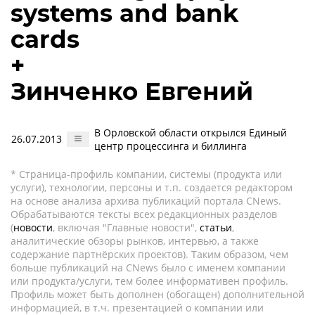
systems and bank
cards
+
Зинченко Евгений
В Орловской области открылся Единый
26.07.2013
центр процессинга и биллинга
* Страница-профиль компании, системы (продукта или
услуги), технологии, персоны и т.п. создается редактором
на основе анализа архива публикаций портала CNews.
Обрабатываются тексты всех редакционных разделов
(
новости
, включая "Главные новости",
статьи
,
аналитические обзоры рынков, интервью, а также
содержание партнёрских проектов). Таким образом, чем
больше публикаций на CNews было с именем компании
или продукта/услуги, тем более информативен профиль.
Профиль может быть дополнен (обогащен) дополнительной
информацией, в т.ч. презентацией о компании или