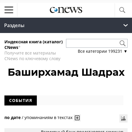
Разделы
Индексная книга (каталог)
CNews
*
Все категории
199231
▼
Получите все материалы
CNews по ключевому слову
Баширхамад Шадрах
СОБЫТИЯ
по дате
/
упоминаниям в текстах
Всемирный банк представляет семинар