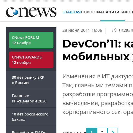
ГЛАВНАЯ
НОВОСТИ
АНАЛИТИКА
КО
|
28 июня 2011 16:06
ПОДЕЛ
CNews FORUM
DevCon’11: 
12 ноября
мобильных 
CNews AWARDS
12 ноября
Изменения в ИТ диктуют
30 лет рынку ERP
в России
Так, главными темами 
разработке программно
Главные
ИТ-сценарии
2026
вычисления, разработка
корпоративного сектор
10 лет российского
бэкапа
Российские ПАКи