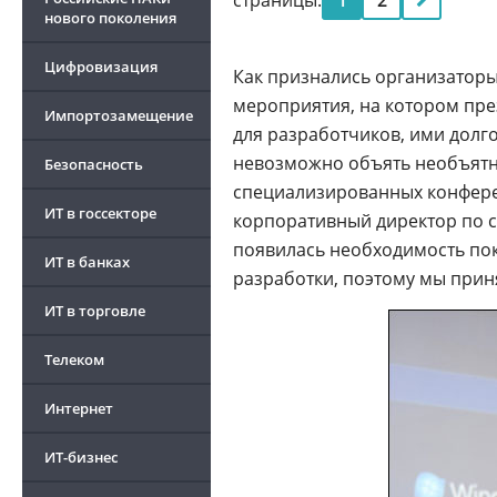
страницы:
1
2
нового поколения
Цифровизация
Как признались организаторы
мероприятия, на котором пр
Импортозамещение
для разработчиков, ими долго
невозможно объять необъятно
Безопасность
специализированных конферен
ИТ в госсекторе
корпоративный директор по 
появилась необходимость пок
ИТ в банках
разработки, поэтому мы прин
ИТ в торговле
Телеком
Интернет
ИТ-бизнес