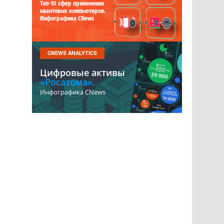
Топ-10 сфер применения
квантовых компьютеров.
Инфографика CNews
CNEWS ANALYTICS
Цифровые активы
«Росатома».
Инфографика CNews