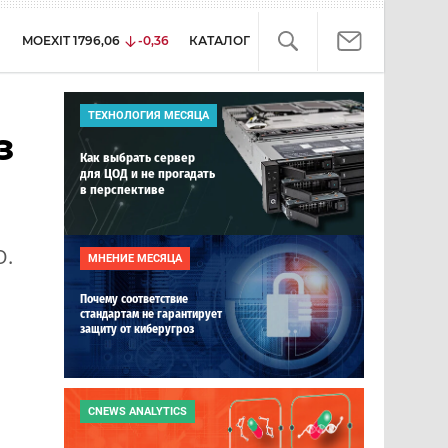
MOEXIT
1796,06
-0,36
КАТАЛОГ
ТЕХНОЛОГИЯ МЕСЯЦА
з
Как выбрать сервер
для ЦОД и не прогадать
в перспективе
О.
МНЕНИЕ МЕСЯЦА
Почему соответствие
стандартам не гарантирует
защиту от киберугроз
CNEWS ANALYTICS