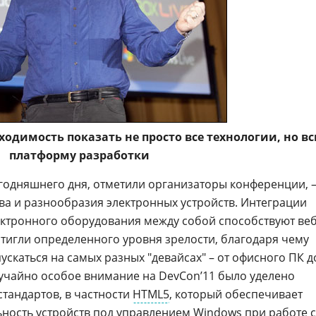
ходимость показать не просто все технологии, но в
платформу разработки
годняшнего дня, отметили организаторы конференции, 
ва и разнообразия электронных устройств. Интеграции
ектронного оборудования между собой способствуют веб
стигли определенного уровня зрелости, благодаря чему
скаться на самых разных "девайсах" – от офисного ПК д
учайно особое внимание на DevCon’11 было уделено
тандартов, в частности
HTML5
, который обеспечивает
ность устройств под управлением
Windows
при работе с