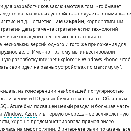
и для разработчиков заключаются в том, что бывает
аждого из различных устройств – получить оптимальное
ствие и т.д. – отметил
Тим О’Брайн
, корпоративный
тратегии департамента стратегических технологий
в течение последних несколько лет слышим от
а нескольких версий одного и того же приложения для
ь трудное дело. Именно поэтому мы инвестировали
шую разработку Internet Explorer и Windows Phone, что
ать свои идеи на разных устройствах по максимуму".
о ожидать, на конференции наибольшей популярностью
 вычислений и ПО для мобильных устройств. Облачным
и
SQL Azure
был посвящен целый раздел и большая часть
ти
Windows
Azure
и в первую очередь – ее великолепную
ости, хорошо продемонстрировала прямая видео-
влялась на мероприятии. В интернете были показаны все