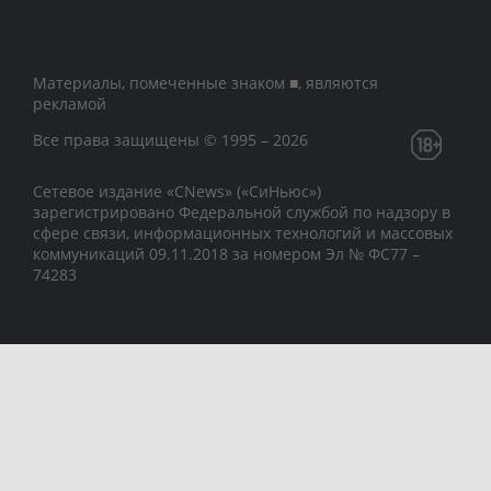
Материалы, помеченные знаком ■, являются
рекламой
Все права защищены © 1995 – 2026
Сетевое издание «CNews» («СиНьюс»)
зарегистрировано Федеральной службой по надзору в
сфере связи, информационных технологий и массовых
коммуникаций 09.11.2018 за номером Эл № ФС77 –
74283