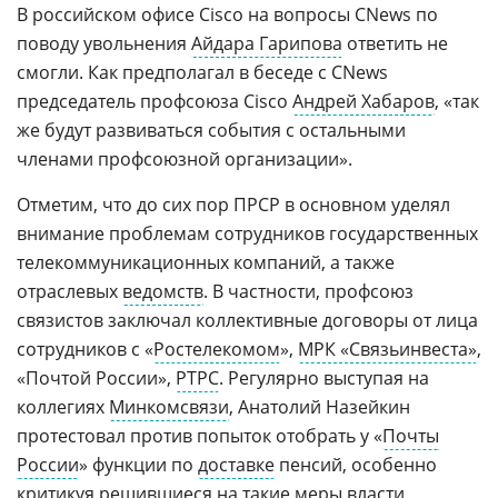
В российском офисе Cisco на вопросы CNews по
поводу увольнения
Айдара Гарипова
ответить не
смогли. Как предполагал в беседе с CNews
председатель профсоюза Cisco
Андрей Хабаров
, «так
же будут развиваться события с остальными
членами профсоюзной организации».
Отметим, что до сих пор ПРСР в основном уделял
внимание проблемам сотрудников государственных
телекоммуникационных компаний, а также
отраслевых
ведомств
. В частности, профсоюз
связистов заключал коллективные договоры от лица
сотрудников с «
Ростелекомом
»,
МРК «Связьинвеста»
,
«Почтой России»,
РТРС
. Регулярно выступая на
коллегиях
Минкомсвязи
, Анатолий Назейкин
протестовал против попыток отобрать у «
Почты
России
» функции по
доставке
пенсий, особенно
критикуя решившиеся на такие меры власти