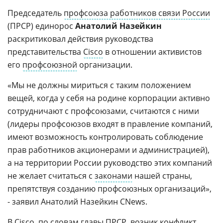
Председатель
профсоюза работников связи России
(ПРСР) единорос
Анатолий Назейкин
раскритиковал действия руководства
представительства
Cisco
в отношении активистов
его
профсоюзной
организации.
«Мы не должны мириться с таким положением
вещей, когда у себя на родине корпорации активно
сотрудничают с профсоюзами, считаются с ними
(лидеры профсоюзов входят в правление компаний,
имеют возможность контролировать соблюдение
прав работников акционерами и администрацией),
а на территории России руководство этих компаний
не желает считаться с
законами
нашей страны,
препятствуя созданию профсоюзных организаций»,
- заявил Анатолий Назейкин CNews.
В
Cisco
, по словам главы ПРСР, возник конфликт