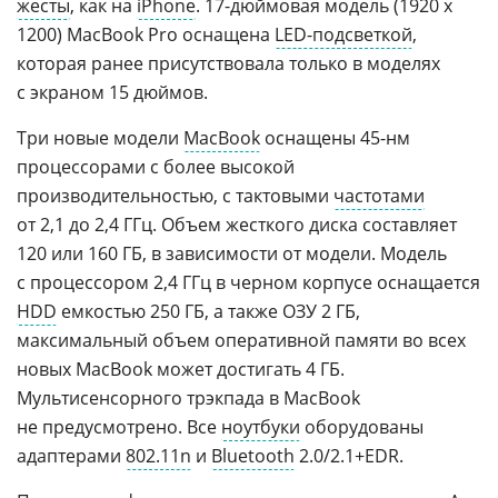
жесты
, как на
iPhone
. 17-дюймовая модель (1920 x
1200) MacBook Pro оснащена
LED-подсветкой
,
которая ранее присутствовала только в моделях
с экраном 15 дюймов.
Три новые модели
MacBook
оснащены 45-нм
процессорами с более высокой
производительностью, с тактовыми
частотами
от 2,1 до 2,4 ГГц. Объем жесткого диска составляет
120 или 160 ГБ, в зависимости от модели. Модель
с процессором 2,4 ГГц в черном корпусе оснащается
HDD
емкостью 250 ГБ, а также ОЗУ 2 ГБ,
максимальный объем оперативной памяти во всех
новых MacBook может достигать 4 ГБ.
Мультисенсорного трэкпада в MacBook
не предусмотрено. Все
ноутбуки
оборудованы
адаптерами
802.11n
и
Bluetooth
2.0/2.1+EDR.