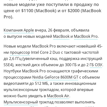
новые модели уже поступили в продажу по
цене от $1100 (MacBook) и от $2000 (MacBook
Pro).
Компания Apple
вчера, 26 февраля, объявила
о выпуске новых моделей
MacBook
и
MacBook Pro
.
Новые модели MacBook Pro включают новейший 45-
нм
процессор
Intel Core 2 Duo с тактовой частотой
до 2,6 ГГц (увеличенный кэш, поддержка инструкций
SSE4), жесткий диск объемом до 300 ГБ и до 2
ГБ ОЗУ
.
Ноутбуки MacBook Pro оснащаются графическими
процессорами
Nvidia GeForce 8600M GT
с объемом
видеопамяти до 512 МБ, а также инновационным
мультисенсорным трэкпадом, которой впервые
можно было увидеть в
MacBook Air
.
Мультисенсорный
трэкпад позволяет выполнять