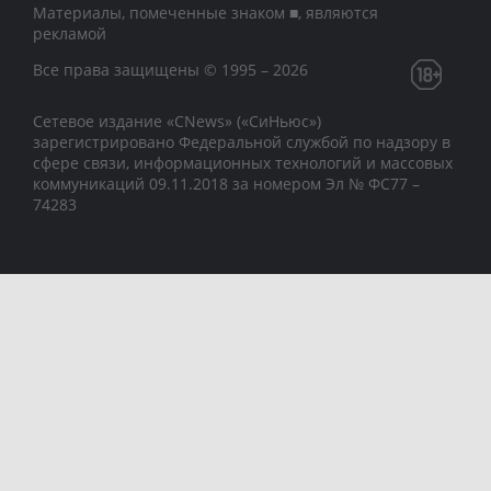
Материалы, помеченные знаком ■, являются
рекламой
Все права защищены © 1995 – 2026
Сетевое издание «CNews» («СиНьюс»)
зарегистрировано Федеральной службой по надзору в
сфере связи, информационных технологий и массовых
коммуникаций 09.11.2018 за номером Эл № ФС77 –
74283