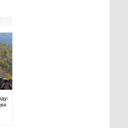
оду:
ера