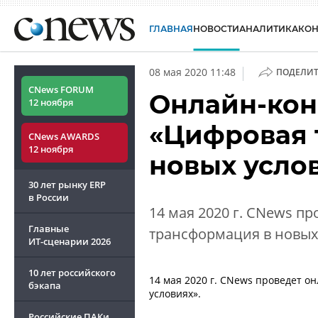
ГЛАВНАЯ
НОВОСТИ
АНАЛИТИКА
КО
|
08 мая 2020 11:48
ПОДЕЛИТ
CNews FORUM
Онлайн-ко
12 ноября
«Цифровая 
CNews AWARDS
12 ноября
новых услов
30 лет рынку ERP
в России
14 мая 2020 г. CNews 
Главные
трансформация в новых 
ИТ-сценарии
2026
10 лет российского
14 мая 2020 г. CNews проведет 
бэкапа
условиях».
Российские ПАКи