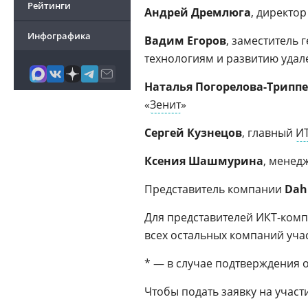
Рейтинги
Андрей Дремлюга
, директо
Инфографика
Вадим Егоров
, заместитель
технологиям и развитию удал
Наталья Погорелова-Трипп
«
Зенит
»
Сергей Кузнецов
, главный
ИТ
Ксения Шашмурина
, менед
Представитель компании
Dah
Для представителей ИКТ-комп
всех остальных компаний уча
* — в случае подтверждения 
Чтобы подать заявку на участ