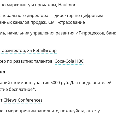
р по маркетингу и продажам,
Haulmont
 генерального директора — директор по цифровым
енных каналов продаж, СМП-страхование
ель
, начальник управления развития ИТ-процессов,
банк
-архитектор
,
Х5 RetailGroup
жер по развитию талантов,
Coca-Cola HBC
ua
аний стоимость участия 5000 руб. Для представителей
стие бесплатное*.
от
CNews Conferences
.
ие в мероприятии заполните, пожалуйста, анкету.