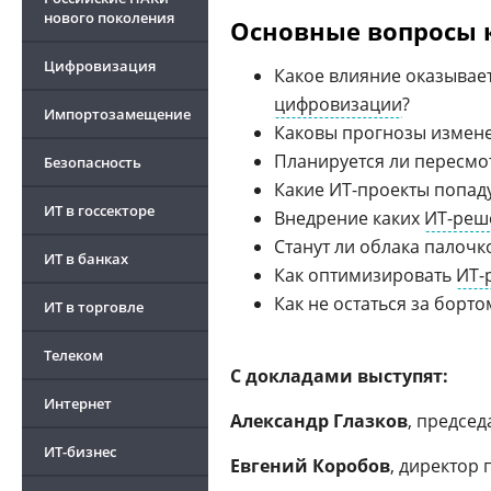
нового поколения
Основные вопросы 
Цифровизация
Какое влияние оказывае
цифровизации
?
Импортозамещение
Каковы прогнозы измен
Планируется ли пересм
Безопасность
Какие ИТ-проекты попаду
ИТ в госсекторе
Внедрение каких
ИТ-реш
Станут ли облака палоч
ИТ в банках
Как оптимизировать
ИТ-
Как не остаться за борто
ИТ в торговле
Телеком
С докладами выступят:
Интернет
Александр Глазков
, председ
ИТ-бизнес
Евгений Коробов
, директор 