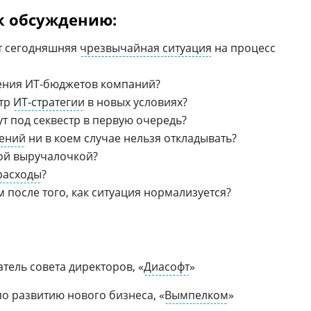
к обсуждению:
т сегодняшняя
чрезвычайная ситуация
на процесс
ения ИТ-бюджетов компаний?
отр
ИТ-стратегии
в новых условиях?
т под секвестр в первую очередь?
ений
ни в коем случае нельзя откладывать?
кой выручалочкой?
расходы
?
м после того, как ситуация нормализуется?
атель совета директоров, «
Диасофт
»
по развитию нового бизнеса, «
Вымпелком
»