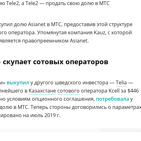
лю Tele2, а Tele2 — продать свою долю в МТС
купил долю Asianet в МТС, предоставив этой структуре
ого оператора. Упомянутая компания Kauz, с которой
 является правопреемником Asianet.
 скупает сотовых операторов
ом»
выкупил
у другого шведского инвестора —
Telia
—
упнейшего в
Казахстане
сотового
оператора Kcell за $446
асно условиям опционного соглашения,
потребовала
у
 долю в МТС. Теперь стороны договорились о параметра
ировано на июль 2019 г.