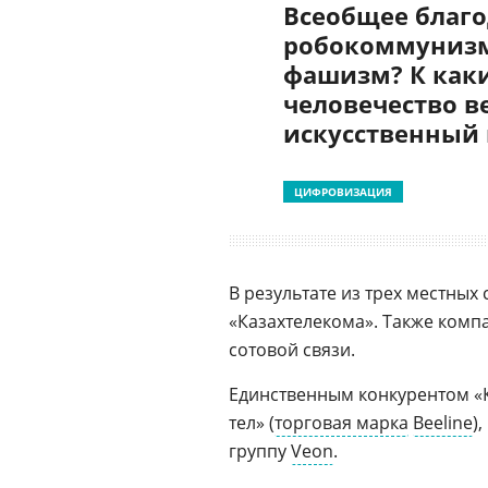
Всеобщее благо
робокоммунизм
фашизм? К как
человечество в
искусственный
ЦИФРОВИЗАЦИЯ
В результате из трех местных
«Казахтелекома». Также компа
сотовой связи.
Единственным конкурентом «К
тел» (
торговая марка
Beeline
)
группу
Veon
.