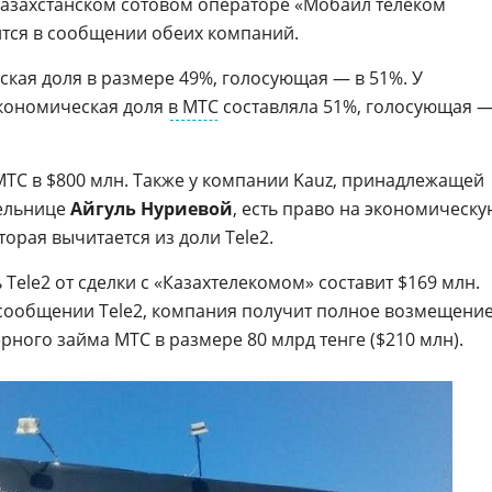
казахстанском сотовом операторе «Мобайл телеком
рится в сообщении обеих компаний.
кая доля в размере 49%, голосующая — в 51%. У
экономическая доля
в МТС
составляла 51%, голосующая 
ТС в $800 млн. Также у компании Kauz, принадлежащей
ельнице
Айгуль Нуриевой
, есть право на экономическу
торая вычитается из доли Tele2.
Tele2 от сделки с «Казахтелекомом» составит $169 млн.
в сообщении Tele2, компания получит полное возмещени
ного займа МТС в размере 80 млрд тенге ($210 млн).