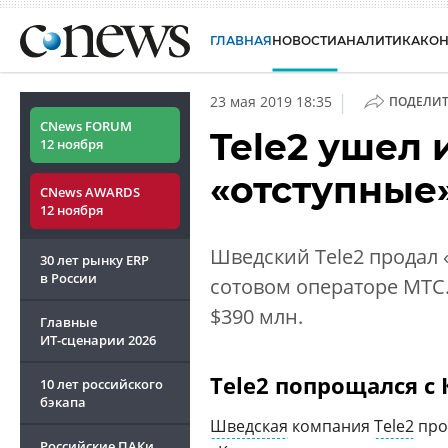
ГЛАВНАЯ
НОВОСТИ
АНАЛИТИКА
КО
|
23 мая 2019 18:35
ПОДЕЛИТ
CNews FORUM
Tele2 ушел 
12 ноября
«отступные»
CNews AWARDS
12 ноября
Шведский Tele2 продал 
30 лет рынку ERP
в России
сотовом операторе МТС.
$390 млн.
Главные
ИТ-сценарии
2026
Tele2 попрощался с
10 лет российского
бэкапа
Шведская
компания
Tele2
про
Российские ПАКи