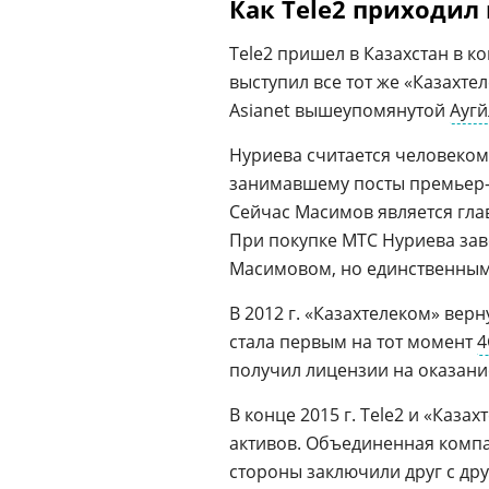
Как Tele2 приходил 
Tele2 пришел в Казахстан в к
выступил все тот же «Казахт
Asianet вышеупомянутой
Аугй
Нуриева считается человеком
занимавшему посты премьер-
Сейчас Масимов является гла
При покупке МТС Нуриева заве
Масимовом, но единственны
В 2012 г. «Казахтелеком» верн
стала первым на тот момент
4
получил лицензии на оказание
В конце 2015 г. Tele2 и «Каз
активов. Объединенная компа
стороны заключили друг с дру