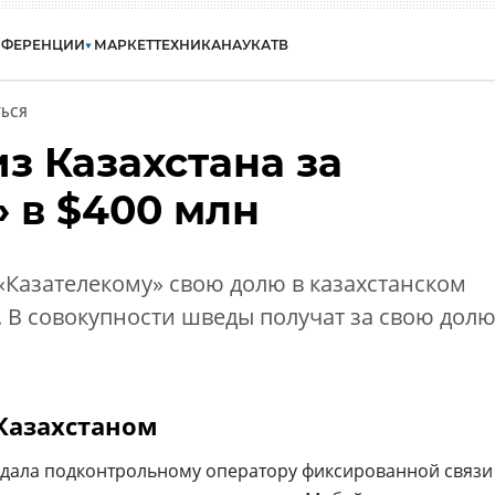
НФЕРЕНЦИИ
МАРКЕТ
ТЕХНИКА
НАУКА
ТВ
ЬСЯ
из Казахстана за
 в $400 млн
«Казателекому» свою долю в казахстанском
 В совокупности шведы получат за свою дол
 Казахстаном
дала подконтрольному оператору фиксированной связи