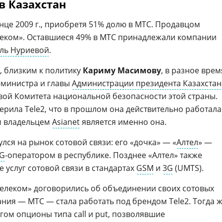
в Казахстан
онце 2009 г., приобретя 51% долю в МТС. Продавцом
елеком». Оставшиеся 49% в МТС принадлежали компании
ль Нуриевой
.
, близким к политику
Кариму Масимову
, в разное врем
министра и главы
Администрации президента Казахстан
вой Комитета национальной безопасности этой страны.
рила Tele2, что в прошлом она действительно работала
м владельцем
Asianet
является именно она.
улся на рынок сотовой связи: его «дочка» — «
Алтел
» —
G
-оператором в республике. Позднее «Алтел» также
 услуг сотовой связи в стандартах
GSM
и
3G
(UMTS).
ахтелеком» договорились об объединении своих сотовых
ния — МТС — стала работать под брендом Tele2. Тогда 
гом опционы типа call и put, позволявшие