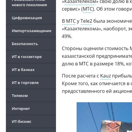
«
Казахтелеком
» свою долю в 
нового поколения
сервис» (
МТС
). Об этом гово
Цифровизация
В МТС
у
Tele2
была экономичес
«Казахтелекома», наоборот, 
Импортозамещение
49%.
Безопасность
Стороны оценили стоимость М
казахстанской предпринимат
ИТ в госсекторе
долю в МТС в размере 18%, ко
ИТ в банках
После расчета с
Kauz
прибыль 
ИТ в торговле
Кроме того, как отмечается 
предоставленного ей акционер
Телеком
Интернет
ИТ-бизнес