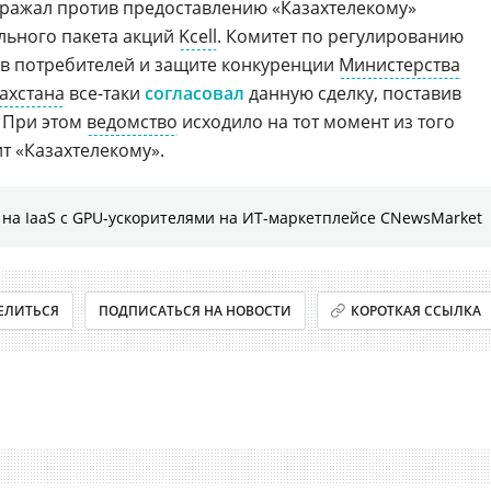
зражал против предоставлению «Казахтелекому»
льного пакета акций
Kcell
. Комитет по регулированию
ав потребителей и защите конкуренции
Министерства
ахстана
все-таки
согласовал
данную сделку, поставив
. При этом
ведомство
исходило на тот момент из того
т «Казахтелекому».
на IaaS с GPU-ускорителями на ИТ-маркетплейсе CNewsMarket
ЕЛИТЬСЯ
ПОДПИСАТЬСЯ НА НОВОСТИ
КОРОТКАЯ ССЫЛКА