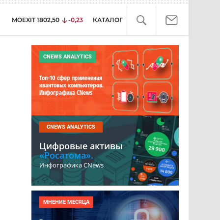
MOEXIT
1802,50
-0,23
КАТАЛОГ
CNEWS ANALYTICS
Топ-10 сфер применения
квантовых компьютеров.
Инфографика CNews
CNEWS ANALYTICS
ю
Цифровые активы
«Росатома».
Инфографика CNews
МНЕНИЕ МЕСЯЦА