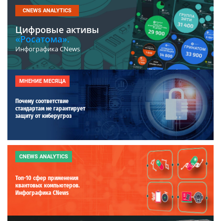
CNEWS ANALYTICS
Цифровые активы
«Росатома».
Инфографика CNews
МНЕНИЕ МЕСЯЦА
Почему соответствие
стандартам не гарантирует
защиту от киберугроз
CNEWS ANALYTICS
Топ-10 сфер применения
квантовых компьютеров.
Инфографика CNews