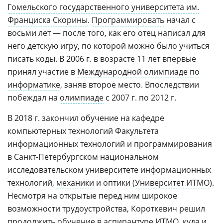
Гомельского государственного университета им.
Франциска Скорины
.
Программировать
начал с
восьми лет — после того, как его отец написал для
него детскую игру, по которой можно было учиться
писать коды. В 2006 г. в возрасте 11 лет впервые
принял участие в
Международной олимпиаде по
информатике
, заняв второе место. Впоследствии
побеждал на
олимпиаде
с 2007 г. по 2012 г.
В 2018 г. закончил обучение на кафедре
компьютерных технологий Факультета
информационных технологий и программирования
в Санкт-Петербургском национальном
исследовательском университете информационных
технологий,
механики
и оптики (
Университет ИТМО
).
Несмотря на открытые перед ним широкое
возможности трудоустройства, Короткевич решил
продолжить обучение в аспирантуре ИТМО, куда и