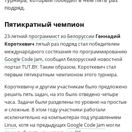
турнира, который победил в нем пять раз
подряд.
Пятикратный чемпион
23-летний
программист
из
Белоруссии
Геннадий
Короткевич
пятый раз подряд стал победителем
международного состязания по программированию
Google Code Jam
, сообщил белорусский новостной
портал TUT.BY. Таким образом, Короткевич стал
первым пятикратным чемпионом этого турнира.
Короткевичу и другим участникам было предложено
решить пять задач, на это было отведено четыре
часа. Задачи были разделены по уровню на простые
и сложные. В этом году участники работали
исключительно на компьютерах под управлением
Linux
, хотя на предыдущих
Google Code Jam
могли