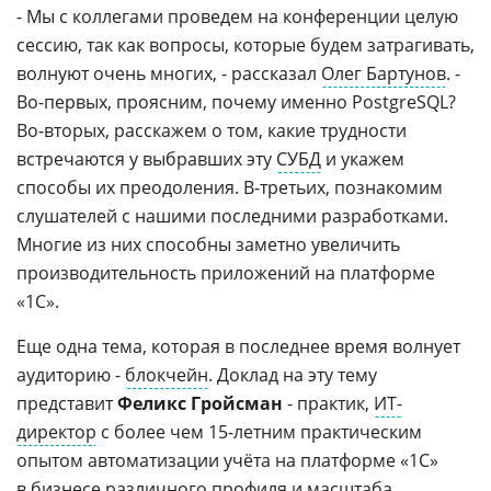
- Мы с коллегами проведем на конференции целую
сессию, так как вопросы, которые будем затрагивать,
волнуют очень многих, - рассказал
Олег Бартунов
. -
Во-первых, проясним, почему именно PostgreSQL?
Во-вторых, расскажем о том, какие трудности
встречаются у выбравших эту
СУБД
и укажем
способы их преодоления. В-третьих, познакомим
слушателей с нашими последними разработками.
Многие из них способны заметно увеличить
производительность приложений на платформе
«1С».
Еще одна тема, которая в последнее время волнует
аудиторию -
блокчейн
. Доклад на эту тему
представит
Феликс Гройсман
- практик,
ИТ-
директор
с более чем 15-летним практическим
опытом автоматизации учёта на платформе «1С»
в бизнесе различного профиля и масштаба.