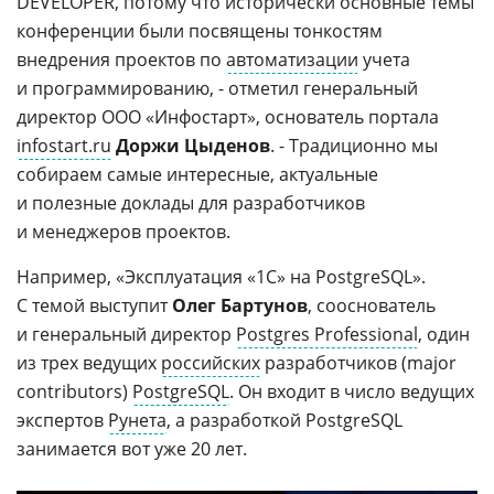
DEVELOPER, потому что исторически основные темы
конференции были посвящены тонкостям
внедрения проектов по
автоматизации
учета
и программированию, - отметил генеральный
директор ООО «Инфостарт», основатель портала
infostart.ru
Доржи Цыденов
. - Традиционно мы
собираем самые интересные, актуальные
и полезные доклады для разработчиков
и менеджеров проектов.
Например, «Эксплуатация «1С» на PostgreSQL».
С темой выступит
Олег Бартунов
, сооснователь
и генеральный директор
Postgres Professional
, один
из трех ведущих
российских
разработчиков (major
contributors)
PostgreSQL
. Он входит в число ведущих
экспертов
Рунета
, а разработкой PostgreSQL
занимается вот уже 20 лет.