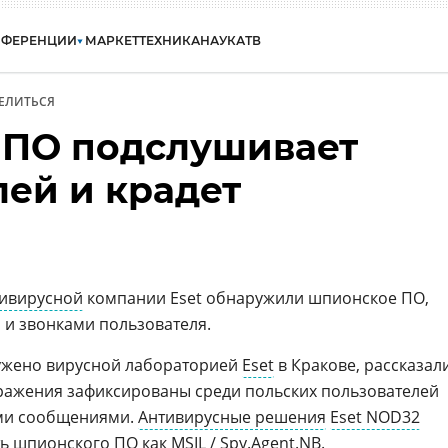
НФЕРЕНЦИИ
МАРКЕТ
ТЕХНИКА
НАУКА
ТВ
ЕЛИТЬСЯ
 ПО подслушивает
лей и крадет
ивирусной
компании Eset обнаружили шпионское ПО,
 и звонками пользователя.
жено вирусной лабораторией
Eset
в Кракове, рассказал
ражения зафиксированы среди польских пользователей
ми сообщениями.
Антивирусные решения
Eset NOD32
ть шпионского ПО как
MSIL
/ Spy.Agent.NB.