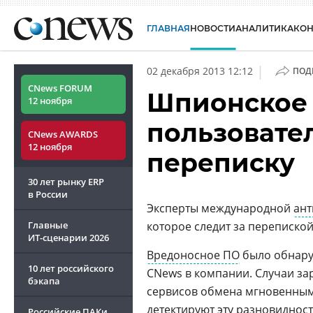
ГЛАВНАЯ
НОВОСТИ
АНАЛИТИКА
КО
|
02 декабря 2013 12:12
ПОД
CNews FORUM
Шпионское
12 ноября
пользовате
CNews AWARDS
12 ноября
переписку
30 лет рынку ERP
в России
Эксперты международной
ант
Главные
которое следит за перепиской
ИТ-сценарии
2026
Вредоносное ПО
было обнару
10 лет российского
CNews в компании. Случаи за
бэкапа
сервисов обмена мгновенны
детектируют эту разновиднос
Российские ПАКи