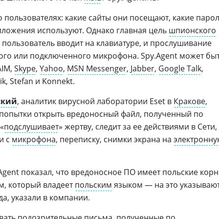
о пользователях: какие сайты они посещают, какие паро
иложения используют. Однако главная цель
шпионского
 пользователь вводит на клавиатуре, и прослушивание
ого или подключенного микрофона. Spy.Agent может бы
AIM,
Skype
,
Yahoo
,
MSN Messenger
,
Jabber
,
Google Talk
,
pik, Stefan и Konnekt.
ский
, аналитик вирусной лаборатории Eset в
Кракове
,
 попытки открыть вредоносный файл, полученный по
«
подслушивает
» жертву, следит за ее действиями в Сети,
и с
микрофона
, переписку, снимки экрана на
электронну
Agent показал, что вредоносное ПО имеет польские корн
м, который владеет
польским
языком — на это указываю
а, указали в компании.
вать подозрительные письма, полученные по