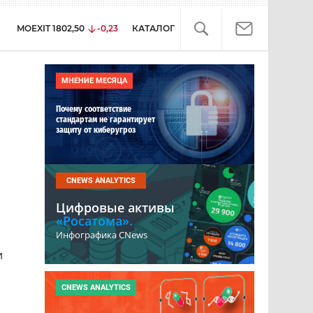
MOEXIT
1802,50
-0,23
КАТАЛОГ
МНЕНИЕ МЕСЯЦА
Почему соответствие
стандартам не гарантирует
защиту от киберугроз
CNEWS ANALYTICS
Цифровые активы
«Росатома».
Инфографика CNews
и
CNEWS ANALYTICS