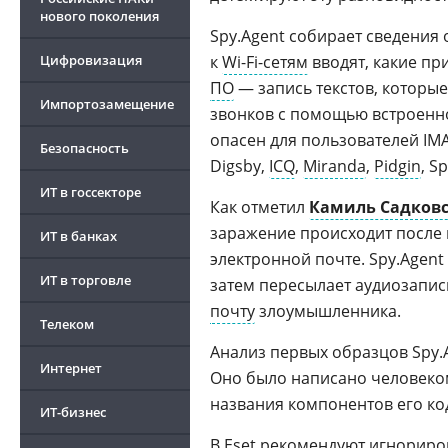
нового поколения
Spy.Agent собирает сведения 
Цифровизация
к
Wi-Fi-сетям
вводят, какие пр
ПО
— запись текстов, которые
Импортозамещение
звонков с помощью встроенн
опасен для пользователей IM
Безопасность
Digsby,
ICQ
,
Miranda
,
Pidgin
, S
ИТ в госсекторе
Как отметил
Камиль Садков
заражение происходит после
ИТ в банках
электронной почте. Spy.Agent 
ИТ в торговле
затем пересылает аудиозапис
почту
злоумышленника.
Телеком
Анализ первых образцов Spy.
Интернет
Оно было написано человеко
названия компонентов его код
ИТ-бизнес
В Eset рекомендуют игнориро