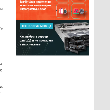
Топ-10 сфер применения
квантовых компьютеров.
ли
Инфографика CNews
ТЕХНОЛОГИЯ МЕСЯЦА
ть
Как выбрать сервер
для ЦОД и не прогадать
в перспективе
 а
ю
и.
т