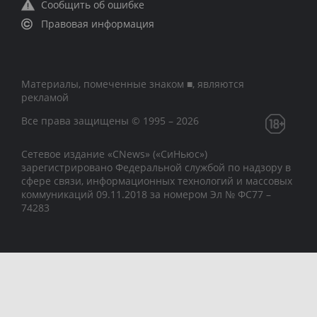
Сообщить об ошибке
Правовая информация
Материалы, помеченные знаком ■, являются
рекламой
Все права защищены © 1995 – 2026
Сетевое издание «CNews» («СиНьюс»)
зарегистрировано Федеральной службой по надзору в
сфере связи, информационных технологий и массовых
коммуникаций 09.11.2018 за номером Эл № ФС77 –
74283