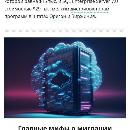
которой равна $15 тыс. и SQL Enterprise Server 7.0
стоимостью $29 тыс. мелким
дистрибьюторам
программ в штатах
Орегон
и Виржиния.
Главные мифы о миграции