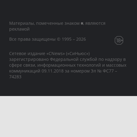
Материалы, помеченные знаком ■, являются
рекламой
Все права защищены © 1995 – 2026
Сетевое издание «CNews» («СиНьюс»)
зарегистрировано Федеральной службой по надзору в
сфере связи, информационных технологий и массовых
коммуникаций 09.11.2018 за номером Эл № ФС77 –
74283