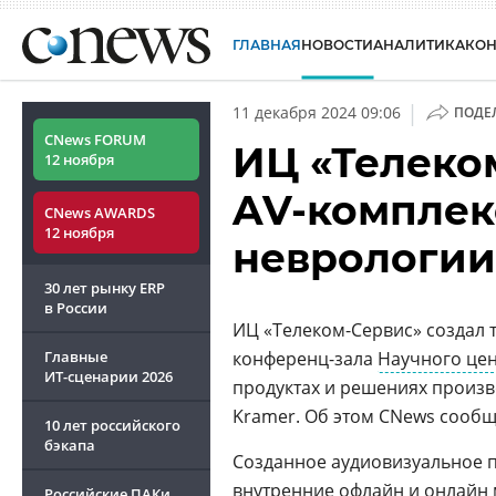
ГЛАВНАЯ
НОВОСТИ
АНАЛИТИКА
КО
|
11 декабря 2024 09:06
ПОДЕ
CNews FORUM
ИЦ «Телеко
12 ноября
AV-комплек
CNews AWARDS
12 ноября
неврологии
30 лет рынку ERP
в России
ИЦ «Телеком-Сервис» создал
Главные
конференц-зала
Научного це
ИТ-сценарии
2026
продуктах и решениях произв
Kramer. Об этом CNews сооб
10 лет российского
бэкапа
Созданное аудиовизуальное 
внутренние офлайн и онлайн
Российские ПАКи