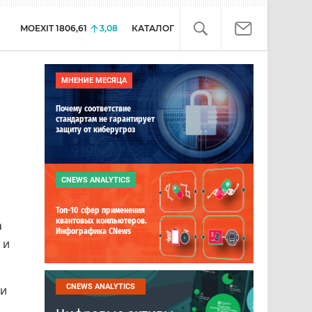
MOEXIT
1806,61
3,08
КАТАЛОГ
МНЕНИЕ МЕСЯЦА
Почему соответствие
стандартам не гарантирует
защиту от киберугроз
CNEWS ANALYTICS
Топ-10 сфер применения
квантовых компьютеров.
а
Инфографика CNews
 и
CNEWS ANALYTICS
 и