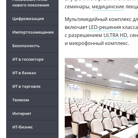
нового поколения
семинары,
медицинские
лекци
Цифровизация
Мультимедийный комплекс для
включает
LED-решения
класса
Импортозамещение
с разрешением
ULTRA HD
, се
и микрофонный комплекс.
Безопасность
ИТ в госсекторе
ИТ в банках
ИТ в торговле
Телеком
Интернет
ИТ-бизнес