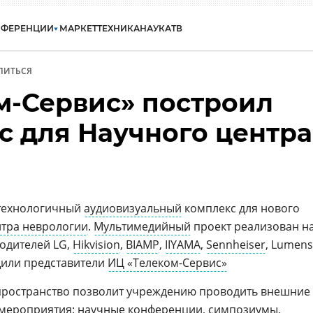
НФЕРЕНЦИИ
МАРКЕТ
ТЕХНИКА
НАУКА
ТВ
ЛИТЬСЯ
м-Сервис» построил
с для Научного центра
 технологичный
аудиовизуальный
комплекс для нового
нтра неврологии
.
Мультимедийный
проект реализован н
одителей LG,
Hikvision
,
BIAMP
,
IIYAMA
,
Sennheiser
, Lumens
щили представители
ИЦ «Телеком-Сервис»
пространство позволит учреждению проводить внешние
 мероприятия:
научные
конференции, симпозиумы,